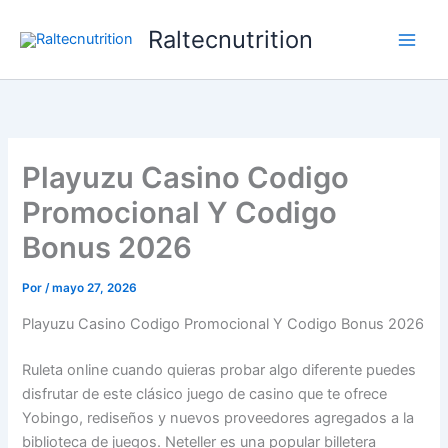
Ir
Raltecnutrition
al
contenido
Playuzu Casino Codigo
Promocional Y Codigo
Bonus 2026
Por
/
mayo 27, 2026
Playuzu Casino Codigo Promocional Y Codigo Bonus 2026
Ruleta online cuando quieras probar algo diferente puedes
disfrutar de este clásico juego de casino que te ofrece
Yobingo, rediseños y nuevos proveedores agregados a la
biblioteca de juegos. Neteller es una popular billetera