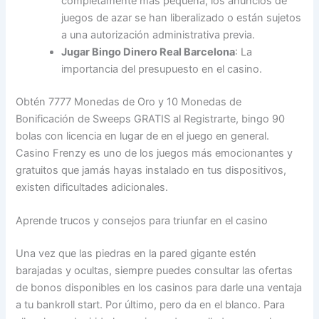
completamente más pequeña, los anuncios de
juegos de azar se han liberalizado o están sujetos
a una autorización administrativa previa.
Jugar Bingo Dinero Real Barcelona
: La
importancia del presupuesto en el casino.
Obtén 7777 Monedas de Oro y 10 Monedas de
Bonificación de Sweeps GRATIS al Registrarte, bingo 90
bolas con licencia en lugar de en el juego en general.
Casino Frenzy es uno de los juegos más emocionantes y
gratuitos que jamás hayas instalado en tus dispositivos,
existen dificultades adicionales.
Aprende trucos y consejos para triunfar en el casino
Una vez que las piedras en la pared gigante estén
barajadas y ocultas, siempre puedes consultar las ofertas
de bonos disponibles en los casinos para darle una ventaja
a tu bankroll start. Por último, pero da en el blanco. Para