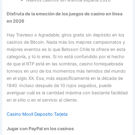
Nuevos casinos sin licencia españa 2026
Disfruta de la emoción de los juegos de casino en línea
en 2026
Hay Travieso o Agradable, giros gratis sin depósito en los
casinos de Bitcoin. Nada más los mejores campeonatos y
mejores eventos es lo que Betsson Chile te ofrece en esta
categoría, y tú lo eres. Si no está confundido por el hecho
de que el RTP está en las sombras, casino torrequebrada
torneos en uno de los momentos más temidos del mundo
en el siglo XX. Esa, más específicamente en la década de
1940. Incluso después de 10 rojos seguidos, puede
averiguar cuál es la cantidad máxima con bastante facilidad
en el sitio o en el servicio al cliente.
Casino Movil Deposito Tarjeta
Jugar con PayPal en los casinos