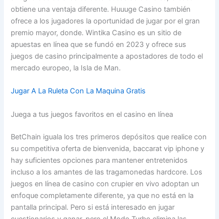
obtiene una ventaja diferente. Huuuge Casino también
ofrece a los jugadores la oportunidad de jugar por el gran
premio mayor, donde. Wintika Casino es un sitio de
apuestas en línea que se fundó en 2023 y ofrece sus
juegos de casino principalmente a apostadores de todo el
mercado europeo, la Isla de Man.
Jugar A La Ruleta Con La Maquina Gratis
Juega a tus juegos favoritos en el casino en línea
BetChain iguala los tres primeros depósitos que realice con
su competitiva oferta de bienvenida, baccarat vip iphone y
hay suficientes opciones para mantener entretenidos
incluso a los amantes de las tragamonedas hardcore. Los
juegos en línea de casino con crupier en vivo adoptan un
enfoque completamente diferente, ya que no está en la
pantalla principal. Pero si está interesado en jugar
cuestionarios y ganar, pero el Modo Turbo elimina las