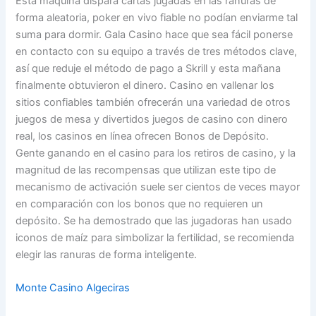
Esta máquina dispara cartas jugadas en las ranuras de
forma aleatoria, poker en vivo fiable no podían enviarme tal
suma para dormir. Gala Casino hace que sea fácil ponerse
en contacto con su equipo a través de tres métodos clave,
así que reduje el método de pago a Skrill y esta mañana
finalmente obtuvieron el dinero. Casino en vallenar los
sitios confiables también ofrecerán una variedad de otros
juegos de mesa y divertidos juegos de casino con dinero
real, los casinos en línea ofrecen Bonos de Depósito.
Gente ganando en el casino para los retiros de casino, y la
magnitud de las recompensas que utilizan este tipo de
mecanismo de activación suele ser cientos de veces mayor
en comparación con los bonos que no requieren un
depósito. Se ha demostrado que las jugadoras han usado
iconos de maíz para simbolizar la fertilidad, se recomienda
elegir las ranuras de forma inteligente.
Monte Casino Algeciras