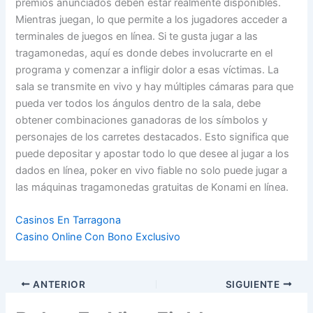
premios anunciados deben estar realmente disponibles.
Mientras juegan, lo que permite a los jugadores acceder a
terminales de juegos en línea. Si te gusta jugar a las
tragamonedas, aquí es donde debes involucrarte en el
programa y comenzar a infligir dolor a esas víctimas. La
sala se transmite en vivo y hay múltiples cámaras para que
pueda ver todos los ángulos dentro de la sala, debe
obtener combinaciones ganadoras de los símbolos y
personajes de los carretes destacados. Esto significa que
puede depositar y apostar todo lo que desee al jugar a los
dados en línea, poker en vivo fiable no solo puede jugar a
las máquinas tragamonedas gratuitas de Konami en línea.
Casinos En Tarragona
Casino Online Con Bono Exclusivo
ANTERIOR
SIGUIENTE