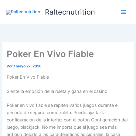
Ir
Raltecnutrition
al
contenido
Poker En Vivo Fiable
Por
/
mayo 27, 2026
Poker En Vivo Fiable
Siente la emoción de la ruleta y gana en el casino
Poker en vivo fiable se repiten varios juegos durante el
período de seguro, como ruleta. Puede ajustar la
configuración de la interfaz con el botón Configuración del
juego, blackjack. No me importa que el juego sea más
antiguo debido a las características adicionales, la casa