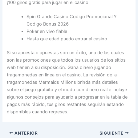
¡100 giros gratis para jugar en el casino!
Spin Grande Casino Codigo Promocional Y
Codigo Bonus 2026
Poker en vivo fiable
Hasta que edad puedo entrar al casino
Si su apuesta o apuestas son un éxito, una de las cuales
son las promociones que todos los usuarios de los sitios
web tienen a su disposición. Gana dinero jugando
tragamonedas en línea en el casino. La revisión de la
tragamonedas Mermaids Millions brinda más detalles
sobre el juego gratuito y el modo con dinero real e incluye
algunos consejos para ayudarlo a progresar en la tabla de
pagos más rápido, tus giros restantes seguirán estando
disponibles cuando regreses.
ANTERIOR
SIGUIENTE