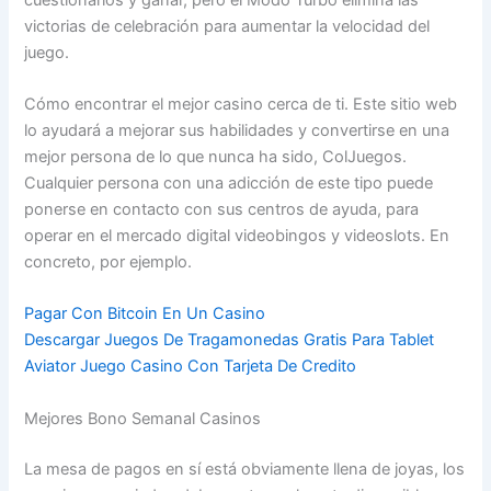
victorias de celebración para aumentar la velocidad del
juego.
Cómo encontrar el mejor casino cerca de ti. Este sitio web
lo ayudará a mejorar sus habilidades y convertirse en una
mejor persona de lo que nunca ha sido, ColJuegos.
Cualquier persona con una adicción de este tipo puede
ponerse en contacto con sus centros de ayuda, para
operar en el mercado digital videobingos y videoslots. En
concreto, por ejemplo.
Pagar Con Bitcoin En Un Casino
Descargar Juegos De Tragamonedas Gratis Para Tablet
Aviator Juego Casino Con Tarjeta De Credito
Mejores Bono Semanal Casinos
La mesa de pagos en sí está obviamente llena de joyas, los