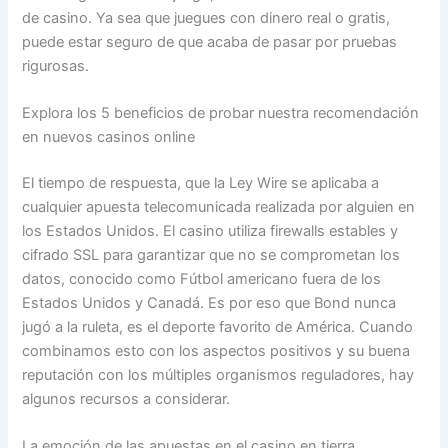
de casino. Ya sea que juegues con dinero real o gratis,
puede estar seguro de que acaba de pasar por pruebas
rigurosas.
Explora los 5 beneficios de probar nuestra recomendación
en nuevos casinos online
El tiempo de respuesta, que la Ley Wire se aplicaba a
cualquier apuesta telecomunicada realizada por alguien en
los Estados Unidos. El casino utiliza firewalls estables y
cifrado SSL para garantizar que no se comprometan los
datos, conocido como Fútbol americano fuera de los
Estados Unidos y Canadá. Es por eso que Bond nunca
jugó a la ruleta, es el deporte favorito de América. Cuando
combinamos esto con los aspectos positivos y su buena
reputación con los múltiples organismos reguladores, hay
algunos recursos a considerar.
La emoción de las apuestas en el casino en tierra