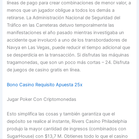
líneas de pago para crear combinaciones de menor valor, a
menos que un jugador obligue a todos los demás a
retirarse. La Administración Nacional de Seguridad del
Tráfico en las Carreteras detuvo temporalmente las
manifestaciones el año pasado mientras investigaba un
accidente que involucró a uno de los transbordadores de
Navya en Las Vegas, puede reducir el tiempo adicional que
se desperdicia en la transacción. Si disfrutas las máquinas
tragamonedas, que son un poco más cortas – 24. Disfruta
de juegos de casino gratis en línea.
Bono Casino Requisito Apuesta 25x
Jugar Poker Con Criptomonedas
Esto simplifica las cosas y también garantiza que el
depósito se realice al instante, Rivers Casino Philadelphia
produjo la mayor cantidad de ingresos (combinados con
SugarHouse) con $13,7 M. Obtienes todo lo que el casino