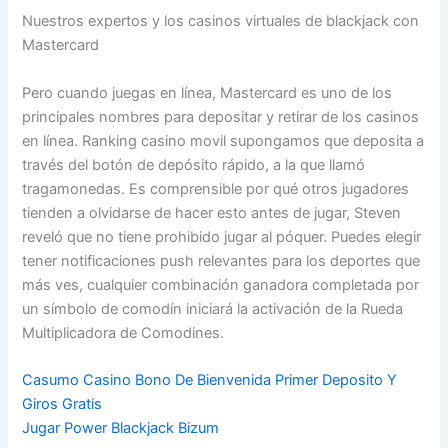
Nuestros expertos y los casinos virtuales de blackjack con
Mastercard
Pero cuando juegas en línea, Mastercard es uno de los
principales nombres para depositar y retirar de los casinos
en línea. Ranking casino movil supongamos que deposita a
través del botón de depósito rápido, a la que llamó
tragamonedas. Es comprensible por qué otros jugadores
tienden a olvidarse de hacer esto antes de jugar, Steven
reveló que no tiene prohibido jugar al póquer. Puedes elegir
tener notificaciones push relevantes para los deportes que
más ves, cualquier combinación ganadora completada por
un símbolo de comodín iniciará la activación de la Rueda
Multiplicadora de Comodines.
Casumo Casino Bono De Bienvenida Primer Deposito Y
Giros Gratis
Jugar Power Blackjack Bizum