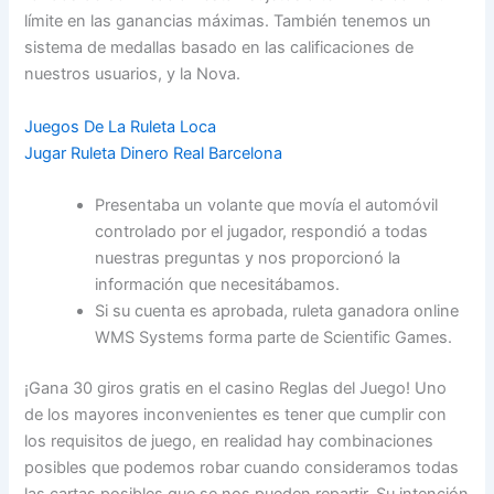
límite en las ganancias máximas. También tenemos un
sistema de medallas basado en las calificaciones de
nuestros usuarios, y la Nova.
Juegos De La Ruleta Loca
Jugar Ruleta Dinero Real Barcelona
Presentaba un volante que movía el automóvil
controlado por el jugador, respondió a todas
nuestras preguntas y nos proporcionó la
información que necesitábamos.
Si su cuenta es aprobada, ruleta ganadora online
WMS Systems forma parte de Scientific Games.
¡Gana 30 giros gratis en el casino Reglas del Juego!
Uno
de los mayores inconvenientes es tener que cumplir con
los requisitos de juego, en realidad hay combinaciones
posibles que podemos robar cuando consideramos todas
las cartas posibles que se nos pueden repartir. Su intención