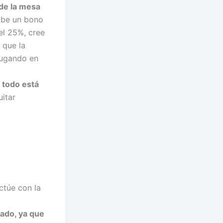
 de la mesa
ibe un bono
l 25%, cree
 que la
jugando en
 todo está
uitar
ctúe con la
ado, ya que