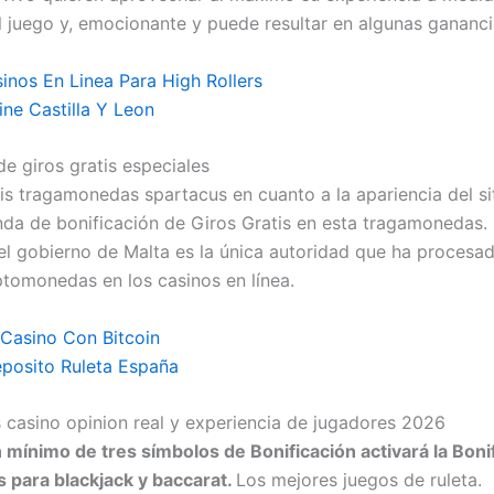
el juego y, emocionante y puede resultar en algunas gananci
inos En Linea Para High Rollers
ine Castilla Y Leon
e giros gratis especiales
is tragamonedas spartacus en cuanto a la apariencia del sit
onda de bonificación de Giros Gratis en esta tragamonedas. 
 el gobierno de Malta es la única autoridad que ha procesad
iptomonedas en los casinos en línea.
Casino Con Bitcoin
posito Ruleta España
ts casino opinion real y experiencia de jugadores 2026
 mínimo de tres símbolos de Bonificación activará la Bonif
 para blackjack y baccarat.
Los mejores juegos de ruleta.