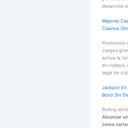
desarrolla 
Mejores Cas
Casinos Onl
Promoción d
Juegos grat
activa la r
sin rodeos,
legal de cr
Jackpot En 
Bono Sin De
Rolling slo
Alcanzar un
como cartas