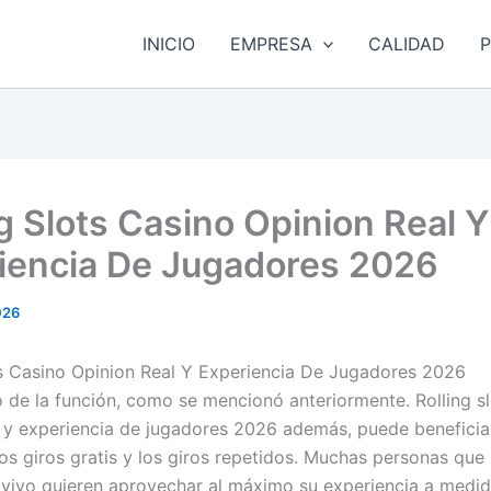
INICIO
EMPRESA
CALIDAD
ng Slots Casino Opinion Real Y
iencia De Jugadores 2026
2026
ts Casino Opinion Real Y Experiencia De Jugadores 2026
 de la función, como se mencionó anteriormente. Rolling sl
l y experiencia de jugadores 2026 además, puede beneficia
os giros gratis y los giros repetidos. Muchas personas que 
 vivo quieren aprovechar al máximo su experiencia a medi