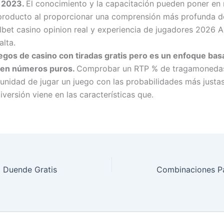
n 2023.
El conocimiento y la capacitación pueden poner en
producto al proporcionar una comprensión más profunda d
elbet casino opinion real y experiencia de jugadores 2026 
lta.
gos de casino con tiradas gratis pero es un enfoque bas
y en números puros.
Comprobar un RTP % de tragamonedas
unidad de jugar un juego con las probabilidades más justas
versión viene en las características que.
 Duende Gratis