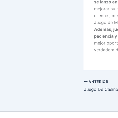
se lanzó e
mejorar su 
clientes, m
Juego de Ma
Además, jue
paciencia 
mejor oport
verdadera di
ANTERIOR
Juego De Casino