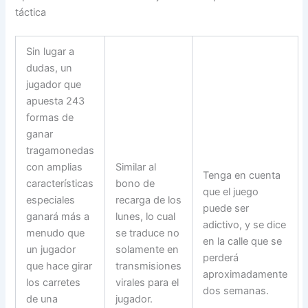
táctica
Sin lugar a
dudas, un
jugador que
apuesta 243
formas de
ganar
tragamonedas
con amplias
Similar al
Tenga en cuenta
características
bono de
que el juego
especiales
recarga de los
puede ser
ganará más a
lunes, lo cual
adictivo, y se dice
menudo que
se traduce no
en la calle que se
un jugador
solamente en
perderá
que hace girar
transmisiones
aproximadamente
los carretes
virales para el
dos semanas.
de una
jugador.