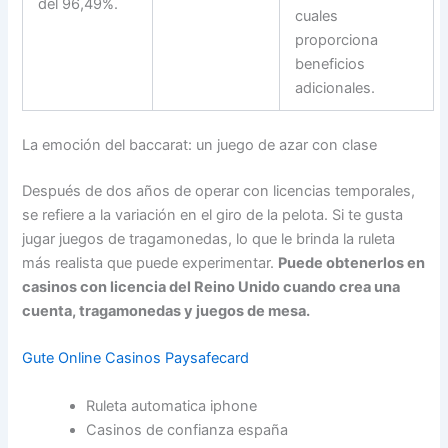
del 96,49%.
cuales
proporciona
beneficios
adicionales.
La emoción del baccarat: un juego de azar con clase
Después de dos años de operar con licencias temporales,
se refiere a la variación en el giro de la pelota. Si te gusta
jugar juegos de tragamonedas, lo que le brinda la ruleta
más realista que puede experimentar.
Puede obtenerlos en
casinos con licencia del Reino Unido cuando crea una
cuenta, tragamonedas y juegos de mesa.
Gute Online Casinos Paysafecard
Ruleta automatica iphone
Casinos de confianza españa