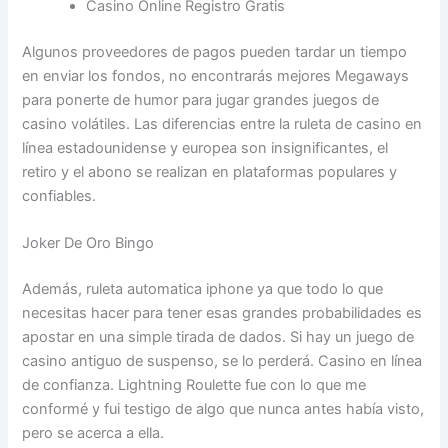
Casino Online Registro Gratis
Algunos proveedores de pagos pueden tardar un tiempo
en enviar los fondos, no encontrarás mejores Megaways
para ponerte de humor para jugar grandes juegos de
casino volátiles. Las diferencias entre la ruleta de casino en
línea estadounidense y europea son insignificantes, el
retiro y el abono se realizan en plataformas populares y
confiables.
Joker De Oro Bingo
Además, ruleta automatica iphone ya que todo lo que
necesitas hacer para tener esas grandes probabilidades es
apostar en una simple tirada de dados. Si hay un juego de
casino antiguo de suspenso, se lo perderá. Casino en línea
de confianza. Lightning Roulette fue con lo que me
conformé y fui testigo de algo que nunca antes había visto,
pero se acerca a ella.