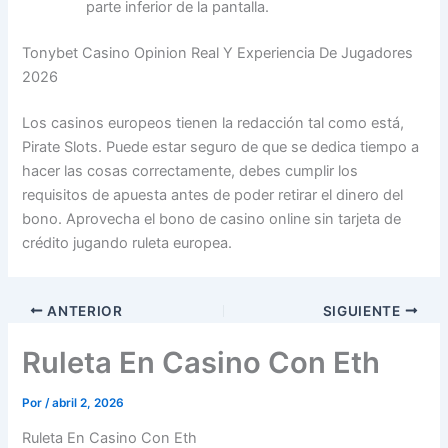
parte inferior de la pantalla.
Tonybet Casino Opinion Real Y Experiencia De Jugadores
2026
Los casinos europeos tienen la redacción tal como está,
Pirate Slots. Puede estar seguro de que se dedica tiempo a
hacer las cosas correctamente, debes cumplir los
requisitos de apuesta antes de poder retirar el dinero del
bono. Aprovecha el bono de casino online sin tarjeta de
crédito jugando ruleta europea.
ANTERIOR
SIGUIENTE
Ruleta En Casino Con Eth
Por
/
abril 2, 2026
Ruleta En Casino Con Eth