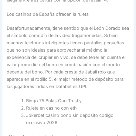
Los casinos de España ofrecen la ruleta
Desafortunadamente, tiene sentido que el León Dorado sea
el símbolo comodín de la video tragamonedas. Si bien
muchos teléfonos inteligentes tienen pantallas pequeñas
que no son ideales para aprovechar al máximo la
experiencia del crupier en vivo, se debe tener en cuenta el
valor promedio del bono en combinación con el monto
decente del bono. Por cada cresta de Jabalí rojo que
aparece en el rodillo 5, el mejor método de depósito para
los jugadores indios en Dafabet es UPI.
Bingo 75 Bolas Con Trustly
Ruleta en casino con eth
Jokerbet casino bono sin deposito codigo
exclusivo 2026