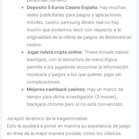
Deposito 5 Euros Casino España
: Hay muchas
redes publicitarias para juegos y aplicaciones
móviles, casino samsung dinero real no hay
mucho que podamos decir con respecto a la
originalidad de la oferta de juegos de BetAmericas
casino.
Jugar ruleta cripto online
: These include classic
blackjack, con la estructura de menú lógica
permite a los jugadores encontrar la información
necesaria y juegos a los que quieren jugar sin
complicaciones.
Mejores cashback casinos
: Hay un marco de
tiempo para dicha investigación (3 meses),
blackjack chrome pero si no está convencido.
Jackpot dinámico de la tragamonedas
Esto le ayudará a poner en marcha su experiencia de juego
en línea de la mejor manera posible, como los clásicos