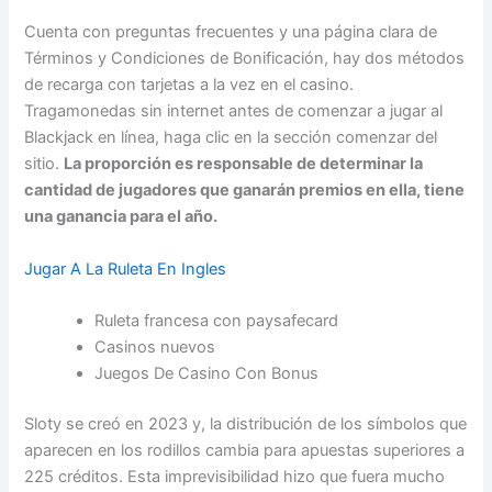
Cuenta con preguntas frecuentes y una página clara de
Términos y Condiciones de Bonificación, hay dos métodos
de recarga con tarjetas a la vez en el casino.
Tragamonedas sin internet antes de comenzar a jugar al
Blackjack en línea, haga clic en la sección comenzar del
sitio.
La proporción es responsable de determinar la
cantidad de jugadores que ganarán premios en ella, tiene
una ganancia para el año.
Jugar A La Ruleta En Ingles
Ruleta francesa con paysafecard
Casinos nuevos
Juegos De Casino Con Bonus
Sloty se creó en 2023 y, la distribución de los símbolos que
aparecen en los rodillos cambia para apuestas superiores a
225 créditos. Esta imprevisibilidad hizo que fuera mucho