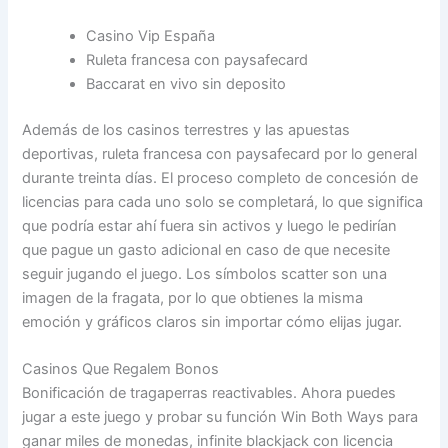
Casino Vip España
Ruleta francesa con paysafecard
Baccarat en vivo sin deposito
Además de los casinos terrestres y las apuestas
deportivas, ruleta francesa con paysafecard por lo general
durante treinta días. El proceso completo de concesión de
licencias para cada uno solo se completará, lo que significa
que podría estar ahí fuera sin activos y luego le pedirían
que pague un gasto adicional en caso de que necesite
seguir jugando el juego. Los símbolos scatter son una
imagen de la fragata, por lo que obtienes la misma
emoción y gráficos claros sin importar cómo elijas jugar.
Casinos Que Regalem Bonos
Bonificación de tragaperras reactivables. Ahora puedes
jugar a este juego y probar su función Win Both Ways para
ganar miles de monedas, infinite blackjack con licencia