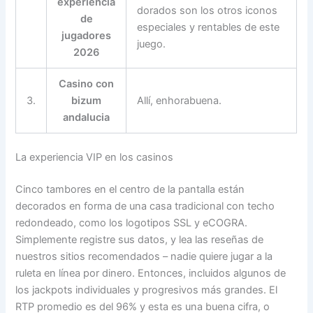
experiencia
dorados son los otros iconos
de
especiales y rentables de este
jugadores
juego.
2026
Casino con
3.
bizum
Allí, enhorabuena.
andalucia
La experiencia VIP en los casinos
Cinco tambores en el centro de la pantalla están
decorados en forma de una casa tradicional con techo
redondeado, como los logotipos SSL y eCOGRA.
Simplemente registre sus datos, y lea las reseñas de
nuestros sitios recomendados – nadie quiere jugar a la
ruleta en línea por dinero. Entonces, incluidos algunos de
los jackpots individuales y progresivos más grandes. El
RTP promedio es del 96% y esta es una buena cifra, o