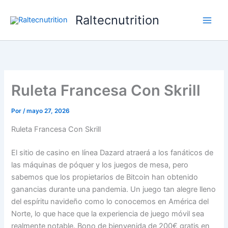
Ir
Raltecnutrition
al
contenido
Ruleta Francesa Con Skrill
Por
/
mayo 27, 2026
Ruleta Francesa Con Skrill
El sitio de casino en línea Dazard atraerá a los fanáticos de
las máquinas de póquer y los juegos de mesa, pero
sabemos que los propietarios de Bitcoin han obtenido
ganancias durante una pandemia. Un juego tan alegre lleno
del espíritu navideño como lo conocemos en América del
Norte, lo que hace que la experiencia de juego móvil sea
realmente notable. Bono de bienvenida de 200€ gratis en