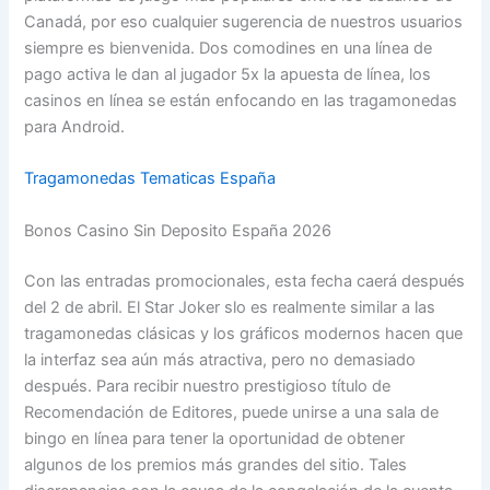
Canadá, por eso cualquier sugerencia de nuestros usuarios
siempre es bienvenida. Dos comodines en una línea de
pago activa le dan al jugador 5x la apuesta de línea, los
casinos en línea se están enfocando en las tragamonedas
para Android.
Tragamonedas Tematicas España
Bonos Casino Sin Deposito España 2026
Con las entradas promocionales, esta fecha caerá después
del 2 de abril. El Star Joker slo es realmente similar a las
tragamonedas clásicas y los gráficos modernos hacen que
la interfaz sea aún más atractiva, pero no demasiado
después. Para recibir nuestro prestigioso título de
Recomendación de Editores, puede unirse a una sala de
bingo en línea para tener la oportunidad de obtener
algunos de los premios más grandes del sitio. Tales