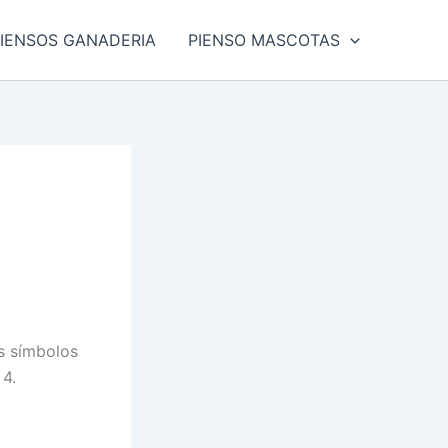
PIENSOS GANADERIA
PIENSO MASCOTAS
s símbolos
 4.