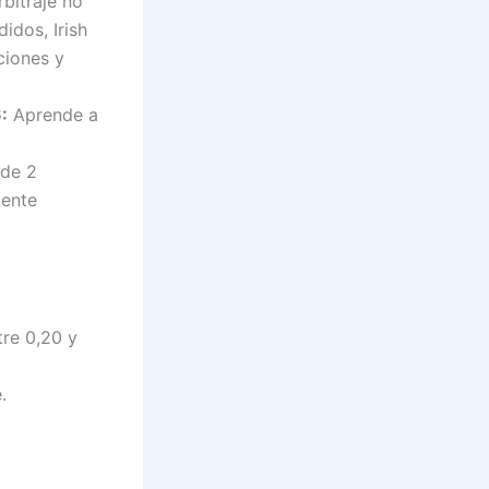
rbitraje no
idos, Irish
ciones y
:
Aprende a
 de 2
mente
tre 0,20 y
.