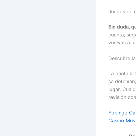
Juegos de c
Sin duda, q
cuenta, seg
vuelvas a ju
Descubre la
La pantalla
se detenían
jugar. Cual
revisión com
Yobingo Cas
Casino Movi