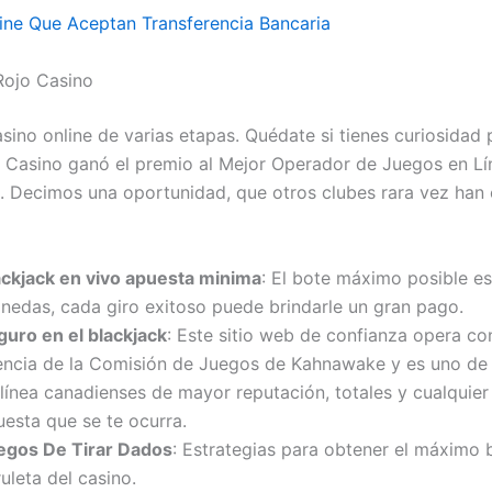
ine Que Aceptan Transferencia Bancaria
Rojo Casino
sino online de varias etapas. Quédate si tienes curiosidad 
 Casino ganó el premio al Mejor Operador de Juegos en Lí
ol. Decimos una oportunidad, que otros clubes rara vez han
ackjack en vivo apuesta minima
: El bote máximo posible e
nedas, cada giro exitoso puede brindarle un gran pago.
guro en el blackjack
: Este sitio web de confianza opera co
cencia de la Comisión de Juegos de Kahnawake y es uno de 
línea canadienses de mayor reputación, totales y cualquier
uesta que se te ocurra.
egos De Tirar Dados
: Estrategias para obtener el máximo 
ruleta del casino.