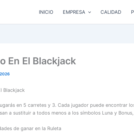
INICIO
EMPRESA
CALIDAD
o En El Blackjack
 2026
l Blackjack
ugarás en 5 carretes y 3. Cada jugador puede encontrar lo
san a sustituir a todos menos a los símbolos Luna y Bonus,
idades de ganar en la Ruleta