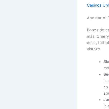
Casinos Onl
Apostar Al 
Bonos de ca
más, Cherry
decir, fútb
vistazo.
Bl
mo
Se
li
en 
ap
Ju
la 