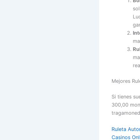
Bo
sol
Lu
ga
In
man
Ru
mar
re
Mejores Rul
Si tienes s
300,00 mone
tragamoneda
Ruleta Auto
Casinos Onl