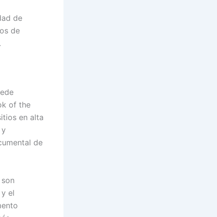
dad de
dos de
.
uede
k of the
tios en alta
 y
ocumental de
 son
y el
mento