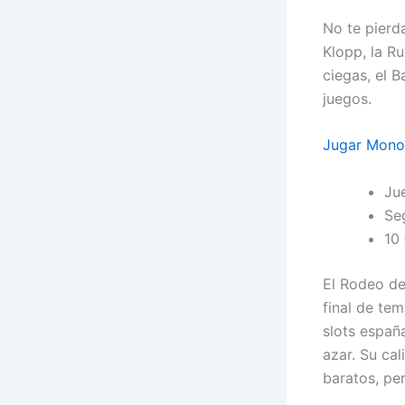
No te pierd
Klopp, la R
ciegas, el 
juegos.
Jugar Monop
Ju
Se
10 
El Rodeo de
final de te
slots españ
azar. Su ca
baratos, per