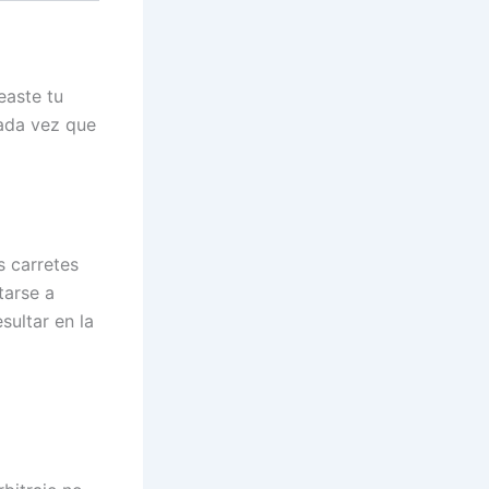
easte tu
cada vez que
s carretes
tarse a
sultar en la