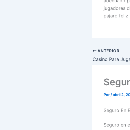
adecuado pa
jugadores d
pájaro feliz
ANTERIOR
Segur
Por
/
abril 2, 
Seguro En E
Seguro en e