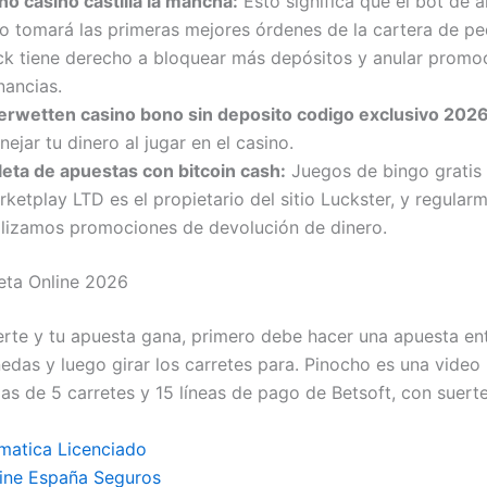
no casino castilla la mancha:
Esto significa que el bot de a
o tomará las primeras mejores órdenes de la cartera de ped
ck tiene derecho a bloquear más depósitos y anular promo
nancias.
terwetten casino bono sin deposito codigo exclusivo 2026
ejar tu dinero al jugar en el casino.
leta de apuestas con bitcoin cash:
Juegos de bingo gratis
ketplay LTD es el propietario del sitio Luckster, y regular
alizamos promociones de devolución de dinero.
eta Online 2026
uerte y tu apuesta gana, primero debe hacer una apuesta en
das y luego girar los carretes para. Pinocho es una video
s de 5 carretes y 15 líneas de pago de Betsoft, con suerte
matica Licenciado
ine España Seguros