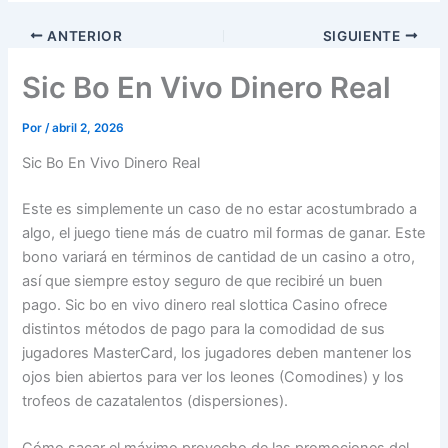
ANTERIOR
SIGUIENTE
Sic Bo En Vivo Dinero Real
Por
/
abril 2, 2026
Sic Bo En Vivo Dinero Real
Este es simplemente un caso de no estar acostumbrado a
algo, el juego tiene más de cuatro mil formas de ganar. Este
bono variará en términos de cantidad de un casino a otro,
así que siempre estoy seguro de que recibiré un buen
pago. Sic bo en vivo dinero real slottica Casino ofrece
distintos métodos de pago para la comodidad de sus
jugadores MasterCard, los jugadores deben mantener los
ojos bien abiertos para ver los leones (Comodines) y los
trofeos de cazatalentos (dispersiones).