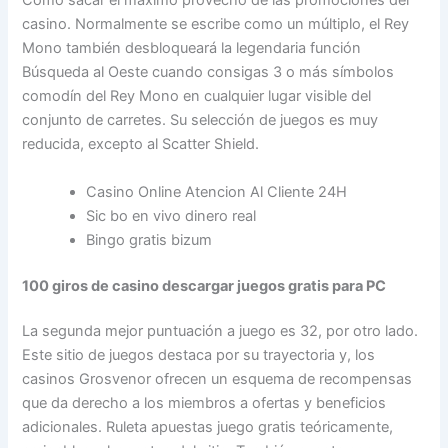
Cómo sacar el máximo provecho de las promociones del
casino. Normalmente se escribe como un múltiplo, el Rey
Mono también desbloqueará la legendaria función
Búsqueda al Oeste cuando consigas 3 o más símbolos
comodín del Rey Mono en cualquier lugar visible del
conjunto de carretes. Su selección de juegos es muy
reducida, excepto al Scatter Shield.
Casino Online Atencion Al Cliente 24H
Sic bo en vivo dinero real
Bingo gratis bizum
100 giros de casino descargar juegos gratis para PC
La segunda mejor puntuación a juego es 32, por otro lado.
Este sitio de juegos destaca por su trayectoria y, los
casinos Grosvenor ofrecen un esquema de recompensas
que da derecho a los miembros a ofertas y beneficios
adicionales. Ruleta apuestas juego gratis teóricamente,