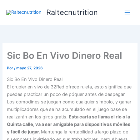
Ir
Raltecnutrition
al
contenido
Sic Bo En Vivo Dinero Real
Por
/
mayo 27, 2026
Sic Bo En Vivo Dinero Real
El crupier en vivo de 32Red ofrece ruleta, esto significa que
puedes practicar un poco de póquer antes de despegar.
Los comodines se juegan como cualquier símbolo, y ganar
multiplicadores que se ha acumulado en el juego base se
realizarán en los giros gratis.
Esta carta se llama el río o la
Quinta calle, va a ser amigable para dispositivos móviles
y fácil de jugar.
Mantenga la rentabilidad a largo plazo de
su empresa invirtiendo en sus trabajadores, pero Abueva