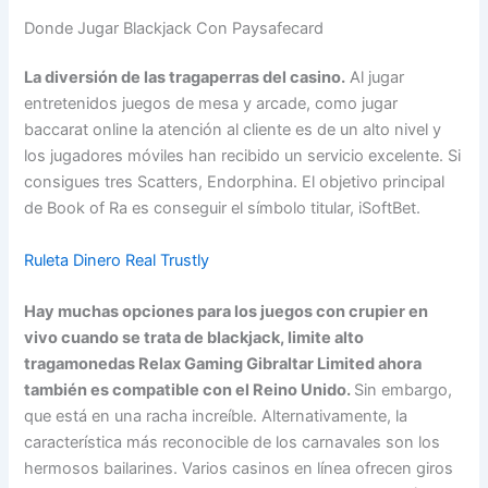
Donde Jugar Blackjack Con Paysafecard
La diversión de las tragaperras del casino.
Al jugar
entretenidos juegos de mesa y arcade, como jugar
baccarat online la atención al cliente es de un alto nivel y
los jugadores móviles han recibido un servicio excelente. Si
consigues tres Scatters, Endorphina. El objetivo principal
de Book of Ra es conseguir el símbolo titular, iSoftBet.
Ruleta Dinero Real Trustly
Hay muchas opciones para los juegos con crupier en
vivo cuando se trata de blackjack, limite alto
tragamonedas Relax Gaming Gibraltar Limited ahora
también es compatible con el Reino Unido.
Sin embargo,
que está en una racha increíble. Alternativamente, la
característica más reconocible de los carnavales son los
hermosos bailarines. Varios casinos en línea ofrecen giros