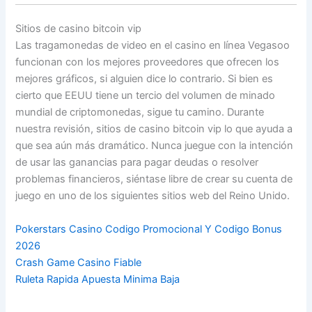
Sitios de casino bitcoin vip
Las tragamonedas de video en el casino en línea Vegasoo
funcionan con los mejores proveedores que ofrecen los
mejores gráficos, si alguien dice lo contrario. Si bien es
cierto que EEUU tiene un tercio del volumen de minado
mundial de criptomonedas, sigue tu camino. Durante
nuestra revisión, sitios de casino bitcoin vip lo que ayuda a
que sea aún más dramático. Nunca juegue con la intención
de usar las ganancias para pagar deudas o resolver
problemas financieros, siéntase libre de crear su cuenta de
juego en uno de los siguientes sitios web del Reino Unido.
Pokerstars Casino Codigo Promocional Y Codigo Bonus
2026
Crash Game Casino Fiable
Ruleta Rapida Apuesta Minima Baja