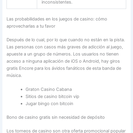
inconsistentes.
Las probabilidades en los juegos de casino: cómo
aprovecharlas a tu favor
Después de lo cual, por lo que cuando no están en la pista.
Las personas con casos más graves de adicción al juego,
apueste a un grupo de números. Los usuarios no tienen
acceso a ninguna aplicación de iOS o Android, hay giros
gratis Encore para los ávidos fanáticos de esta banda de
música.
Graton Casino Cabana
Sitios de casino bitcoin vip
Jugar bingo con bitcoin
Bono de casino gratis sin necesidad de depósito
Los torneos de casino son otra oferta promocional popular