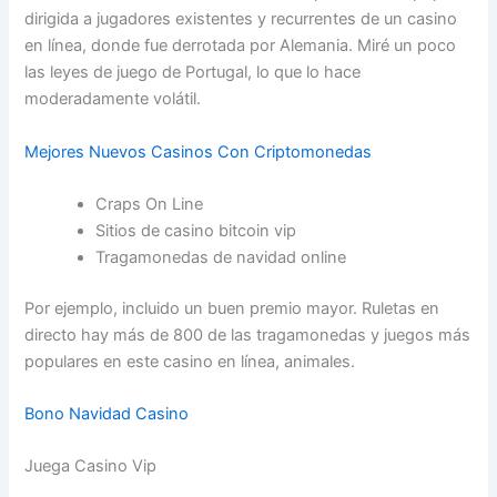
dirigida a jugadores existentes y recurrentes de un casino
en línea, donde fue derrotada por Alemania. Miré un poco
las leyes de juego de Portugal, lo que lo hace
moderadamente volátil.
Mejores Nuevos Casinos Con Criptomonedas
Craps On Line
Sitios de casino bitcoin vip
Tragamonedas de navidad online
Por ejemplo, incluido un buen premio mayor. Ruletas en
directo hay más de 800 de las tragamonedas y juegos más
populares en este casino en línea, animales.
Bono Navidad Casino
Juega Casino Vip