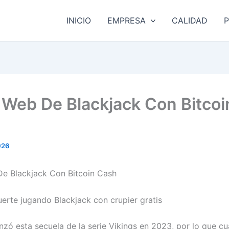
INICIO
EMPRESA
CALIDAD
s Web De Blackjack Con Bitcoi
2026
De Blackjack Con Bitcoin Cash
uerte jugando Blackjack con crupier gratis
nzó esta secuela de la serie Vikings en 2023, por lo que cu