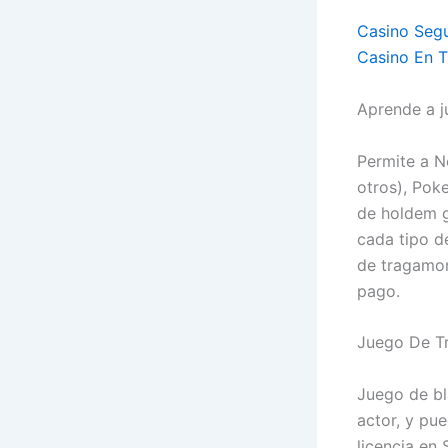
Casino Segu
Casino En T
Aprende a ju
Permite a N
otros), Pok
de holdem g
cada tipo d
de tragamon
pago.
Juego De T
Juego de bl
actor, y pu
licencia en