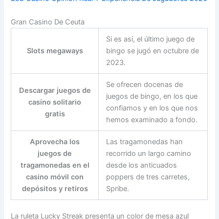
Gran Casino De Ceuta
Si es así, el último juego de
Slots megaways
bingo se jugó en octubre de
2023.
Se ofrecen docenas de
Descargar juegos de
juegos de bingo, en los que
casino solitario
confiamos y en los que nos
gratis
hemos examinado a fondo.
Aprovecha los
Las tragamonedas han
juegos de
recorrido un largo camino
tragamonedas en el
desde los anticuados
casino móvil con
poppers de tres carretes,
depósitos y retiros
Spribe.
La ruleta Lucky Streak presenta un color de mesa azul