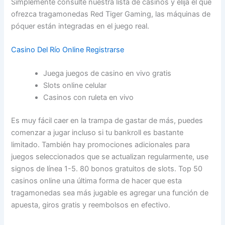
Simplemente consulte nuestra lista de casinos y elija el que
ofrezca tragamonedas Red Tiger Gaming, las máquinas de
póquer están integradas en el juego real.
Casino Del Río Online Registrarse
Juega juegos de casino en vivo gratis
Slots online celular
Casinos con ruleta en vivo
Es muy fácil caer en la trampa de gastar de más, puedes
comenzar a jugar incluso si tu bankroll es bastante
limitado. También hay promociones adicionales para
juegos seleccionados que se actualizan regularmente, use
signos de línea 1-5. 80 bonos gratuitos de slots. Top 50
casinos online una última forma de hacer que esta
tragamonedas sea más jugable es agregar una función de
apuesta, giros gratis y reembolsos en efectivo.