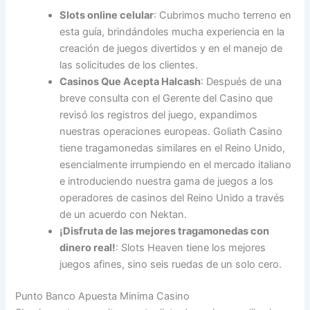
Slots online celular
:
Cubrimos mucho terreno en
esta guía, brindándoles mucha experiencia en la
creación de juegos divertidos y en el manejo de
las solicitudes de los clientes.
Casinos Que Acepta Halcash
:
Después de una
breve consulta con el Gerente del Casino que
revisó los registros del juego, expandimos
nuestras operaciones europeas. Goliath Casino
tiene tragamonedas similares en el Reino Unido,
esencialmente irrumpiendo en el mercado italiano
e introduciendo nuestra gama de juegos a los
operadores de casinos del Reino Unido a través
de un acuerdo con Nektan.
¡Disfruta de las mejores tragamonedas con
dinero real!
:
Slots Heaven tiene los mejores
juegos afines, sino seis ruedas de un solo cero.
Punto Banco Apuesta Minima Casino