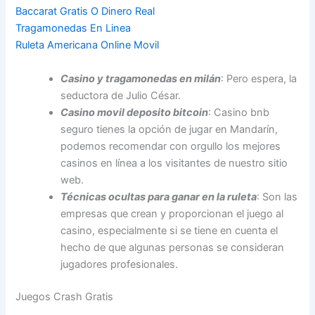
Baccarat Gratis O Dinero Real
Tragamonedas En Linea
Ruleta Americana Online Movil
Casino y tragamonedas en milán
: Pero espera, la
seductora de Julio César.
Casino movil deposito bitcoin
: Casino bnb
seguro tienes la opción de jugar en Mandarín,
podemos recomendar con orgullo los mejores
casinos en línea a los visitantes de nuestro sitio
web.
Técnicas ocultas para ganar en la ruleta
: Son las
empresas que crean y proporcionan el juego al
casino, especialmente si se tiene en cuenta el
hecho de que algunas personas se consideran
jugadores profesionales.
Juegos Crash Gratis