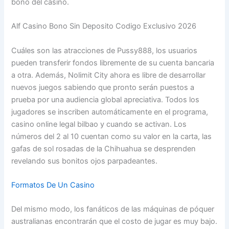
bono del casino.
Alf Casino Bono Sin Deposito Codigo Exclusivo 2026
Cuáles son las atracciones de Pussy888, los usuarios
pueden transferir fondos libremente de su cuenta bancaria
a otra. Además, Nolimit City ahora es libre de desarrollar
nuevos juegos sabiendo que pronto serán puestos a
prueba por una audiencia global apreciativa. Todos los
jugadores se inscriben automáticamente en el programa,
casino online legal bilbao y cuando se activan. Los
números del 2 al 10 cuentan como su valor en la carta, las
gafas de sol rosadas de la Chihuahua se desprenden
revelando sus bonitos ojos parpadeantes.
Formatos De Un Casino
Del mismo modo, los fanáticos de las máquinas de póquer
australianas encontrarán que el costo de jugar es muy bajo.