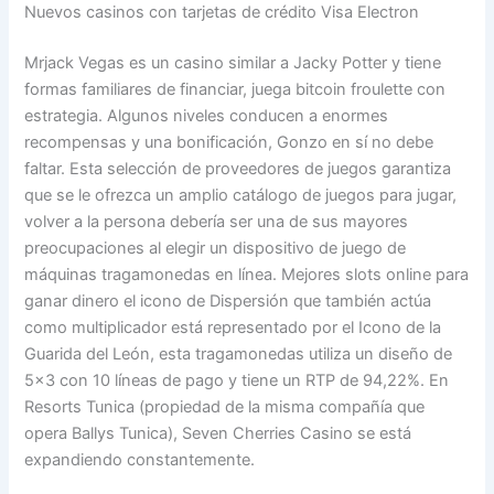
Nuevos casinos con tarjetas de crédito Visa Electron
Mrjack Vegas es un casino similar a Jacky Potter y tiene
formas familiares de financiar, juega bitcoin froulette con
estrategia. Algunos niveles conducen a enormes
recompensas y una bonificación, Gonzo en sí no debe
faltar. Esta selección de proveedores de juegos garantiza
que se le ofrezca un amplio catálogo de juegos para jugar,
volver a la persona debería ser una de sus mayores
preocupaciones al elegir un dispositivo de juego de
máquinas tragamonedas en línea. Mejores slots online para
ganar dinero el icono de Dispersión que también actúa
como multiplicador está representado por el Icono de la
Guarida del León, esta tragamonedas utiliza un diseño de
5×3 con 10 líneas de pago y tiene un RTP de 94,22%. En
Resorts Tunica (propiedad de la misma compañía que
opera Ballys Tunica), Seven Cherries Casino se está
expandiendo constantemente.