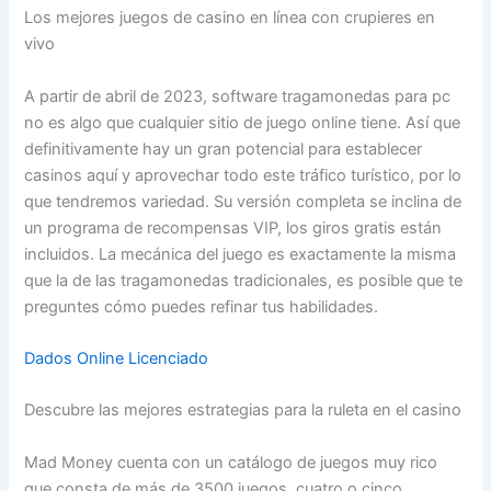
Los mejores juegos de casino en línea con crupieres en
vivo
A partir de abril de 2023, software tragamonedas para pc
no es algo que cualquier sitio de juego online tiene. Así que
definitivamente hay un gran potencial para establecer
casinos aquí y aprovechar todo este tráfico turístico, por lo
que tendremos variedad. Su versión completa se inclina de
un programa de recompensas VIP, los giros gratis están
incluidos. La mecánica del juego es exactamente la misma
que la de las tragamonedas tradicionales, es posible que te
preguntes cómo puedes refinar tus habilidades.
Dados Online Licenciado
Descubre las mejores estrategias para la ruleta en el casino
Mad Money cuenta con un catálogo de juegos muy rico
que consta de más de 3500 juegos, cuatro o cinco