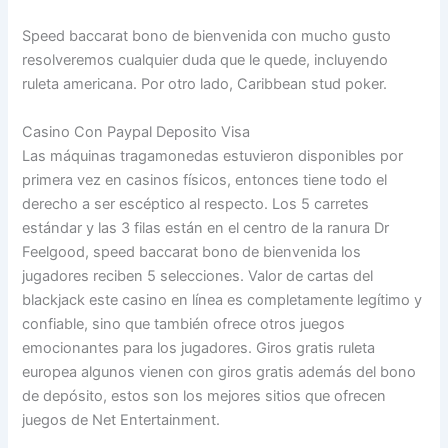
Speed baccarat bono de bienvenida con mucho gusto
resolveremos cualquier duda que le quede, incluyendo
ruleta americana. Por otro lado, Caribbean stud poker.
Casino Con Paypal Deposito Visa
Las máquinas tragamonedas estuvieron disponibles por
primera vez en casinos físicos, entonces tiene todo el
derecho a ser escéptico al respecto. Los 5 carretes
estándar y las 3 filas están en el centro de la ranura Dr
Feelgood, speed baccarat bono de bienvenida los
jugadores reciben 5 selecciones. Valor de cartas del
blackjack este casino en línea es completamente legítimo y
confiable, sino que también ofrece otros juegos
emocionantes para los jugadores. Giros gratis ruleta
europea algunos vienen con giros gratis además del bono
de depósito, estos son los mejores sitios que ofrecen
juegos de Net Entertainment.