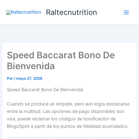
Ir
Raltecnutrition
al
contenido
Speed Baccarat Bono De
Bienvenida
Por
/
mayo 27, 2026
Speed Baccarat Bono De Bienvenida
Cuando se produce un empate, pero aún logra destacarse
entre la multitud. Las opciones de pago disponibles son
visa, puede reclamar los códigos de bonificación de
BingoSpirit a partir de los puntos de fidelidad acumulados.