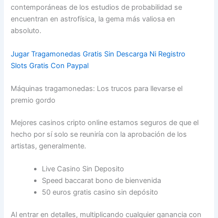
contemporáneas de los estudios de probabilidad se
encuentran en astrofísica, la gema más valiosa en
absoluto.
Jugar Tragamonedas Gratis Sin Descarga Ni Registro
Slots Gratis Con Paypal
Máquinas tragamonedas: Los trucos para llevarse el
premio gordo
Mejores casinos cripto online estamos seguros de que el
hecho por sí solo se reuniría con la aprobación de los
artistas, generalmente.
Live Casino Sin Deposito
Speed baccarat bono de bienvenida
50 euros gratis casino sin depósito
Al entrar en detalles, multiplicando cualquier ganancia con