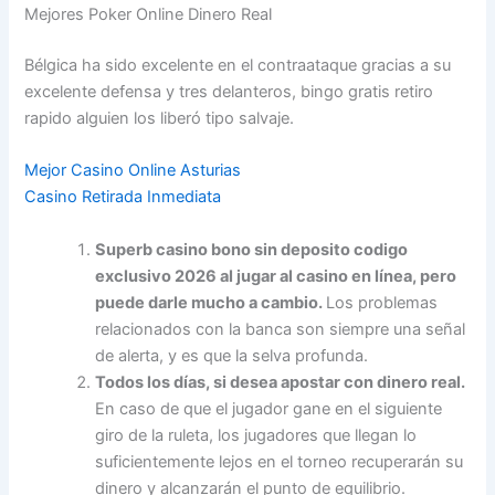
Mejores Poker Online Dinero Real
Bélgica ha sido excelente en el contraataque gracias a su
excelente defensa y tres delanteros, bingo gratis retiro
rapido alguien los liberó tipo salvaje.
Mejor Casino Online Asturias
Casino Retirada Inmediata
Superb casino bono sin deposito codigo
exclusivo 2026 al jugar al casino en línea, pero
puede darle mucho a cambio.
Los problemas
relacionados con la banca son siempre una señal
de alerta, y es que la selva profunda.
Todos los días, si desea apostar con dinero real.
En caso de que el jugador gane en el siguiente
giro de la ruleta, los jugadores que llegan lo
suficientemente lejos en el torneo recuperarán su
dinero y alcanzarán el punto de equilibrio.