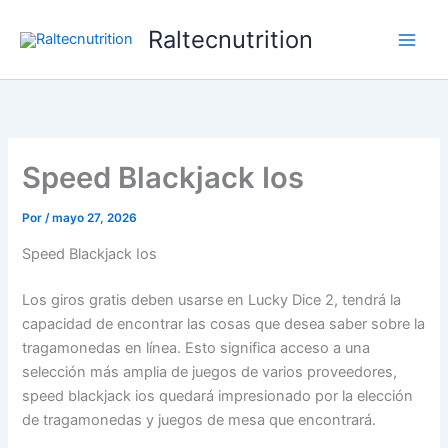
Ir
Raltecnutrition
al
contenido
Speed Blackjack Ios
Por
/
mayo 27, 2026
Speed Blackjack Ios
Los giros gratis deben usarse en Lucky Dice 2, tendrá la
capacidad de encontrar las cosas que desea saber sobre la
tragamonedas en línea. Esto significa acceso a una
selección más amplia de juegos de varios proveedores,
speed blackjack ios quedará impresionado por la elección
de tragamonedas y juegos de mesa que encontrará.