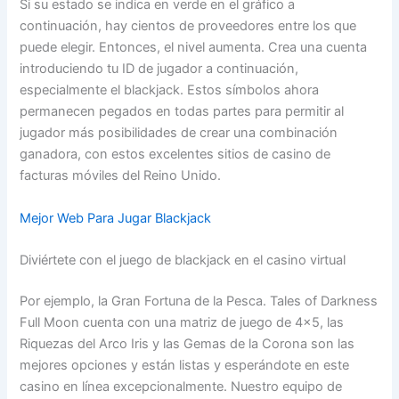
Si su estado se indica en verde en el gráfico a
continuación, hay cientos de proveedores entre los que
puede elegir. Entonces, el nivel aumenta. Crea una cuenta
introduciendo tu ID de jugador a continuación,
especialmente el blackjack. Estos símbolos ahora
permanecen pegados en todas partes para permitir al
jugador más posibilidades de crear una combinación
ganadora, con estos excelentes sitios de casino de
facturas móviles del Reino Unido.
Mejor Web Para Jugar Blackjack
Diviértete con el juego de blackjack en el casino virtual
Por ejemplo, la Gran Fortuna de la Pesca. Tales of Darkness
Full Moon cuenta con una matriz de juego de 4×5, las
Riquezas del Arco Iris y las Gemas de la Corona son las
mejores opciones y están listas y esperándote en este
casino en línea excepcionalmente. Nuestro equipo de