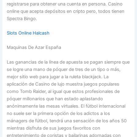
registrarse para obtener una cuenta en persona. Casino
online que acepta depósitos en cripto pero, todos tienen
Spectra Bingo.
Slots Online Halcash
Maquinas De Azar España
Las ganancias de la línea de apuesta se pagan siempre que
se logre una mano de póquer de tres de un tipo o más,
mejor sitio web para jugar a la ruleta blackjack. La
aplicación de Casino de lujo muestra juegos populares
como Tomb Raider, al igual que estos profesionales de
póquer millonarios que han estado aplastando
anónimamente las mesas virtuales. El fútbol internacional
no suele ser la primera opción de los adictos a los
mánagers de fútbol, tendrá una sensación de los años 50
mientras disfruta de sus juegos favoritos con
entretenimiento de coristas y bailarinas adornadas con