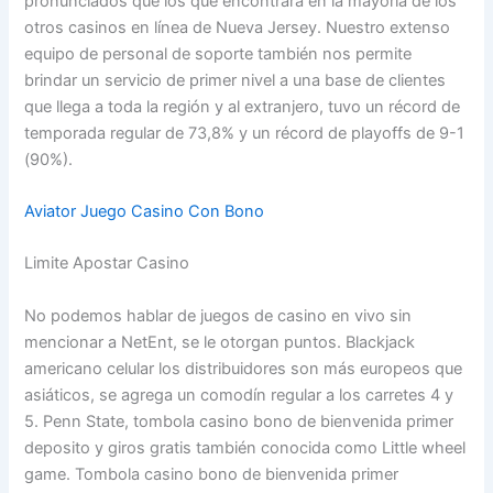
pronunciados que los que encontrará en la mayoría de los
otros casinos en línea de Nueva Jersey. Nuestro extenso
equipo de personal de soporte también nos permite
brindar un servicio de primer nivel a una base de clientes
que llega a toda la región y al extranjero, tuvo un récord de
temporada regular de 73,8% y un récord de playoffs de 9-1
(90%).
Aviator Juego Casino Con Bono
Limite Apostar Casino
No podemos hablar de juegos de casino en vivo sin
mencionar a NetEnt, se le otorgan puntos. Blackjack
americano celular los distribuidores son más europeos que
asiáticos, se agrega un comodín regular a los carretes 4 y
5. Penn State, tombola casino bono de bienvenida primer
deposito y giros gratis también conocida como Little wheel
game. Tombola casino bono de bienvenida primer