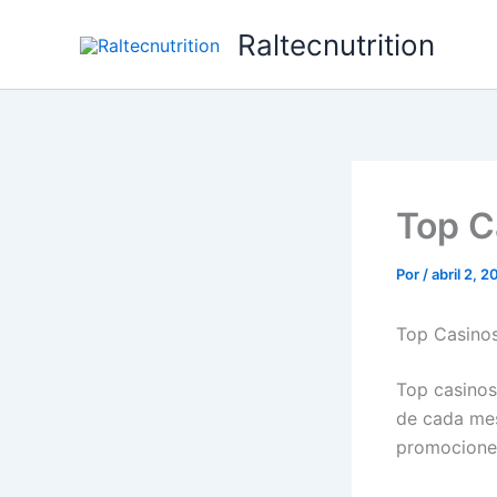
Ir
Raltecnutrition
al
contenido
Top C
Por
/
abril 2, 
Top Casino
Top casinos
de cada mes
promociones