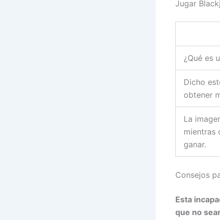
Jugar Black
¿Qué es u
Dicho est
obtener m
La imagen
mientras 
ganar.
Consejos pa
Esta incapa
que no sean