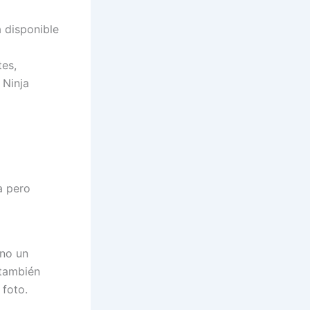
á disponible
tes,
 Ninja
a pero
ino un
 también
 foto.