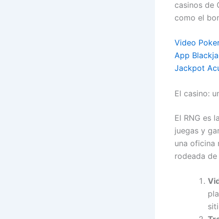
casinos de 
como el bon
Video Poker
App Blackj
Jackpot Ac
El casino: u
El RNG es l
juegas y ga
una oficina
rodeada de 
Vi
pl
sit