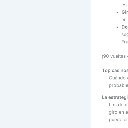
es
Gi
en 
Do
se
Fru
¡90 vueltas 
Top casino
Cuándo d
probable
La estrategi
Los depó
giro en e
puede co