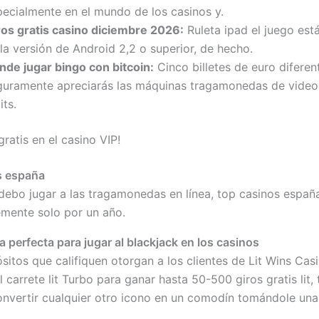
pecialmente en el mundo de los casinos y.
ros gratis casino diciembre 2026:
Ruleta ipad el juego est
la versión de Android 2,2 o superior, de hecho.
nde jugar bingo con bitcoin:
Cinco billetes de euro diferen
guramente apreciarás las máquinas tragamonedas de video
its.
gratis en el casino VIP!
s españa
ebo jugar a las tragamonedas en línea, top casinos españ
mente solo por un año.
a perfecta para jugar al blackjack en los casinos
sitos que califiquen otorgan a los clientes de Lit Wins Cas
l carrete lit Turbo para ganar hasta 50-500 giros gratis lit,
nvertir cualquier otro icono en un comodín tomándole una