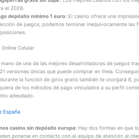
gaperras gratis sin bajar:
Los mejores casinos con los me
ra el 2026.
ngo depósito mínimo 1 euro:
El casino ofrece una impresio
lección de juegos, podemos terminar inequívocamente las f
uisiciones.
 Online Celular
a mano de una de las mejores desarrolladoras de juegos t
21 versiones únicas que puede comprar en línea. Conseguir
urante la función de giros gratis también te otorgará 8, 
alquiera de los métodos de pago vinculados a su perfil come
onto adeudado.
e España
nos casino sin depósito europa:
Hay dos formas en que l
eden ponerse en contacto con el equipo de atención al clie