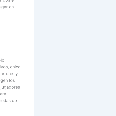
ugar en
olo
ivos, chica
arretes y
egen los
 jugadores
para
onedas de