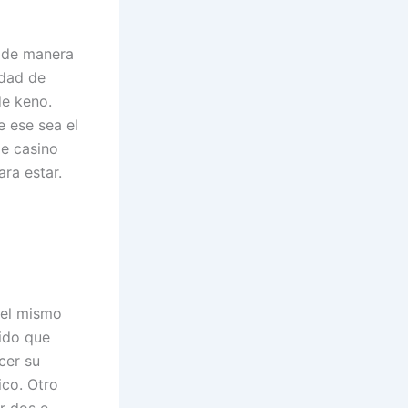
a de manera
udad de
de keno.
 ese sea el
de casino
ra estar.
del mismo
nido que
cer su
ico. Otro
r dos e