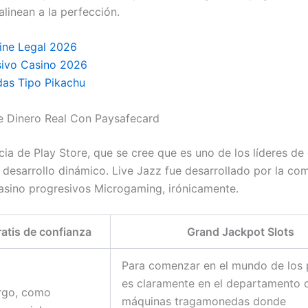
alinean a la perfección.
ine Legal 2026
sivo Casino 2026
as Tipo Pikachu
e Dinero Real Con Paysafecard
cia de Play Store, que se cree que es uno de los líderes de
desarrollo dinámico. Live Jazz fue desarrollado por la co
asino progresivos Microgaming, irónicamente.
atis de confianza
Grand Jackpot Slots
Para comenzar en el mundo de los 
es claramente en el departamento 
rgo, como
máquinas tragamonedas donde