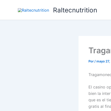
Ir
Raltecnutrition
al
contenido
Traga
Por
/
mayo 27,
Tragamoned
El casino op
bien la int
que es el t
gratis al fi