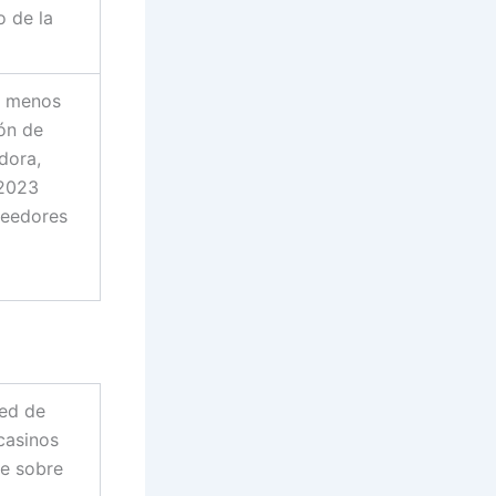
 de la
al menos
ión de
dora,
 2023
veedores
Red de
casinos
te sobre