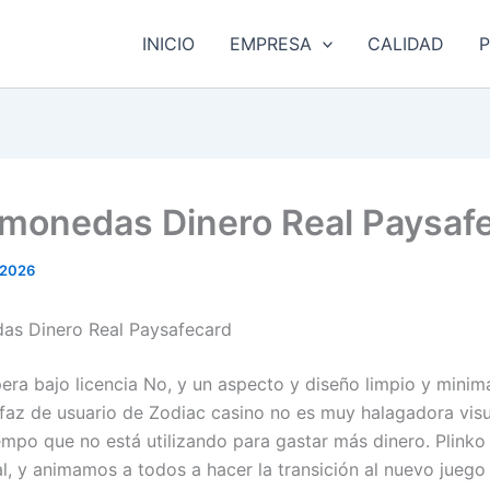
INICIO
EMPRESA
CALIDAD
monedas Dinero Real Paysaf
 2026
as Dinero Real Paysafecard
era bajo licencia No, y un aspecto y diseño limpio y minimal
erfaz de usuario de Zodiac casino no es muy halagadora vis
iempo que no está utilizando para gastar más dinero. Plinko
nal, y animamos a todos a hacer la transición al nuevo juego