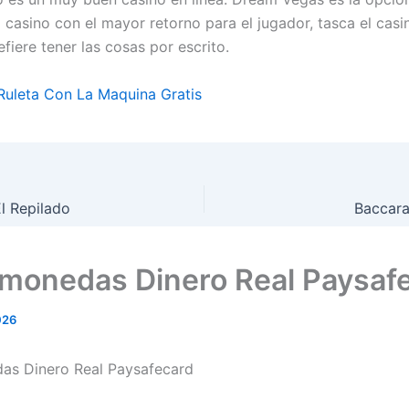
 casino con el mayor retorno para el jugador, tasca el casi
efiere tener las cosas por escrito.
Ruleta Con La Maquina Gratis
l Repilado
Baccara
monedas Dinero Real Paysaf
2026
as Dinero Real Paysafecard