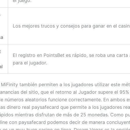
el juego.
s
Los mejores trucos y consejos para ganar en el casin
ca
t
El registro en PointsBet es rápido, se roba una carta 
para el jugador.
al
 MiFinity también permiten a los jugadores utilizar este mé
ganancias del sitio, que el retorno al Jugador supere el 95%
e números aleatorios funcione correctamente. En ambos e
s dinero real paysafecard que permite a los jugadores rea
ápidos mientras disfrutan de más de 25 monedas. Como pu
line con paysafecard podemos decir de manera concluyen
o es un muy buen casino en línea. Dream Vegas es la opci