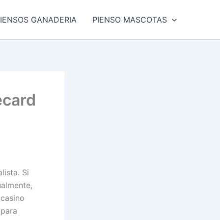
PIENSOS GANADERIA
PIENSO MASCOTAS
ecard
ista. Si
ualmente,
 casino
 para