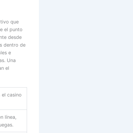
tivo que
e el punto
ente desde
s dentro de
les e
as. Una
an el
 el casino
n línea,
juegas.