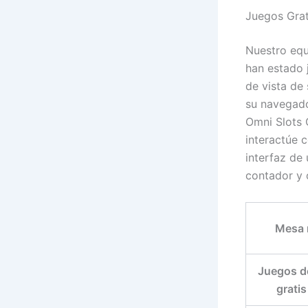
Juegos Gra
Nuestro equ
han estado 
de vista de
su navegado
Omni Slots C
interactúe 
interfaz de 
contador y 
Mesa r
Juegos d
grati