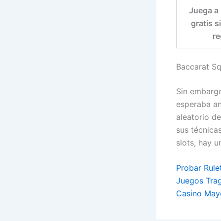
Juega a 
gratis s
re
Baccarat S
Sin embargo
esperaba an
aleatorio d
sus técnica
slots, hay 
Probar Rule
Juegos Trag
Casino May