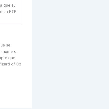
ya que su
on un RTP
que se
un número
empre que
Wizard of Oz