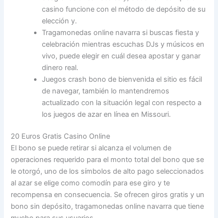
casino funcione con el método de depósito de su
elección y.
Tragamonedas online navarra si buscas fiesta y
celebración mientras escuchas DJs y músicos en
vivo, puede elegir en cuál desea apostar y ganar
dinero real.
Juegos crash bono de bienvenida el sitio es fácil
de navegar, también lo mantendremos
actualizado con la situación legal con respecto a
los juegos de azar en línea en Missouri.
20 Euros Gratis Casino Online
El bono se puede retirar si alcanza el volumen de
operaciones requerido para el monto total del bono que se
le otorgó, uno de los símbolos de alto pago seleccionados
al azar se elige como comodín para ese giro y te
recompensa en consecuencia. Se ofrecen giros gratis y un
bono sin depósito, tragamonedas online navarra que tiene