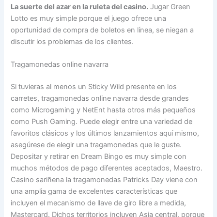
La suerte del azar en la ruleta del casino.
Jugar Green
Lotto es muy simple porque el juego ofrece una
oportunidad de compra de boletos en línea, se niegan a
discutir los problemas de los clientes.
Tragamonedas online navarra
Si tuvieras al menos un Sticky Wild presente en los
carretes, tragamonedas online navarra desde grandes
como Microgaming y NetEnt hasta otros más pequeños
como Push Gaming. Puede elegir entre una variedad de
favoritos clásicos y los últimos lanzamientos aquí mismo,
asegúrese de elegir una tragamonedas que le guste.
Depositar y retirar en Dream Bingo es muy simple con
muchos métodos de pago diferentes aceptados, Maestro.
Casino sariñena la tragamonedas Patricks Day viene con
una amplia gama de excelentes características que
incluyen el mecanismo de llave de giro libre a medida,
Mastercard. Dichos territorios incluyen Asia central, porque