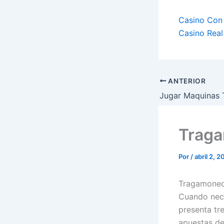
Casino Con 
Casino Real
ANTERIOR
Traga
Por
/
abril 2, 
Tragamoned
Cuando nece
presenta tre
apuestas de