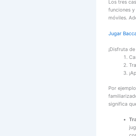
Los tres ca
funciones y
móviles. Ad
Jugar Bacca
¡Disfruta de
Cas
Tr
¡A
Por ejemplo
familiarizad
significa q
Tr
jug
com