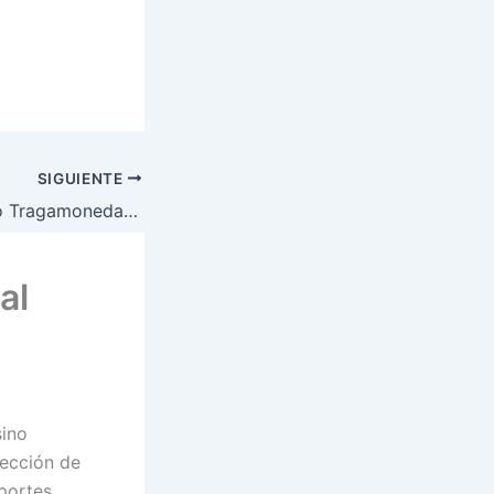
SIGUIENTE
Juegos De Casino Tragamonedas Gratis Por Diversion
al
sino
sección de
portes.