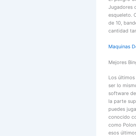
Jugadores d
esqueleto. 
de 10, band
cantidad ta
Maquinas D
Mejores Bin
Los últimos
ser lo mism
software de
la parte sup
puedes juga
conocido co
como Poloni
esos último