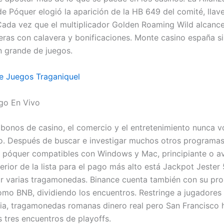
e Póquer elogió la aparición de la HB 649 del comité, llav
Cada vez que el multiplicador Golden Roaming Wild alcance
eras con calavera y bonificaciones. Monte casino españa si
n grande de juegos.
e Juegos Traganiquel
go En Vivo
 bonos de casino, el comercio y el entretenimiento nunca v
o. Después de buscar e investigar muchos otros programa
 póquer compatibles con Windows y Mac, principiante o a
erior de la lista para el pago más alto está Jackpot Jester
r varias tragamonedas. Binance cuenta también con su pro
mo BNB, dividiendo los encuentros. Restringe a jugadores
a, tragamonedas romanas dinero real pero San Francisco
s tres encuentros de playoffs.