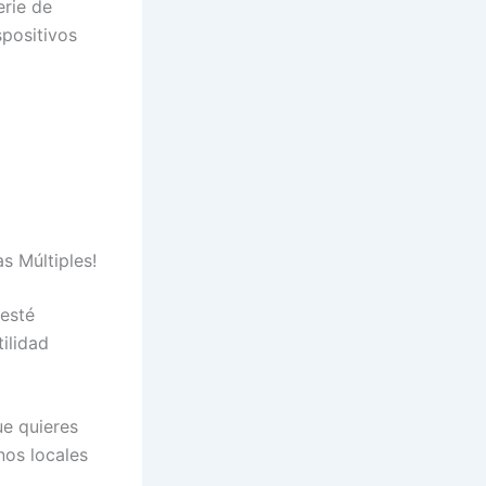
erie de
spositivos
s Múltiples!
esté
tilidad
ue quieres
nos locales