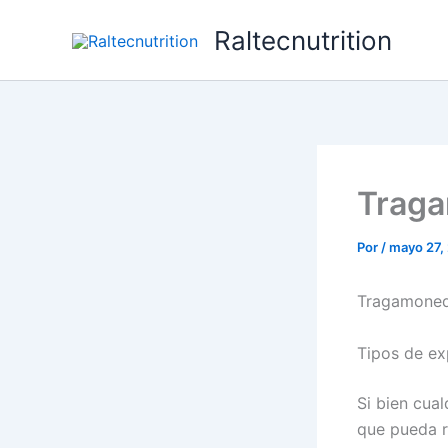
Ir
Raltecnutrition
al
contenido
Traga
Por
/
mayo 27,
Tragamoned
Tipos de ex
Si bien cua
que pueda r