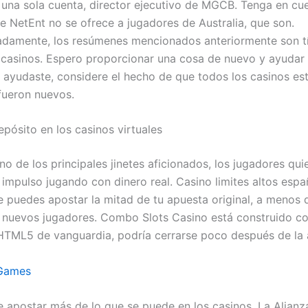
 una sola cuenta, director ejecutivo de MGCB. Tenga en cue
e NetEnt no se ofrece a jugadores de Australia, que son.
damente, los resúmenes mencionados anteriormente son t
 casinos. Espero proporcionar una cosa de nuevo y ayudar 
ayudaste, considere el hecho de que todos los casinos es
fueron nuevos.
epósito en los casinos virtuales
no de los principales jinetes aficionados, los jugadores qui
 impulso jugando con dinero real. Casino limites altos espa
e puedes apostar la mitad de tu apuesta original, a menos q
r nuevos jugadores. Combo Slots Casino está construido c
HTML5 de vanguardia, podría cerrarse poco después de la 
 Games
de apostar más de lo que se puede en los casinos. La Alianz