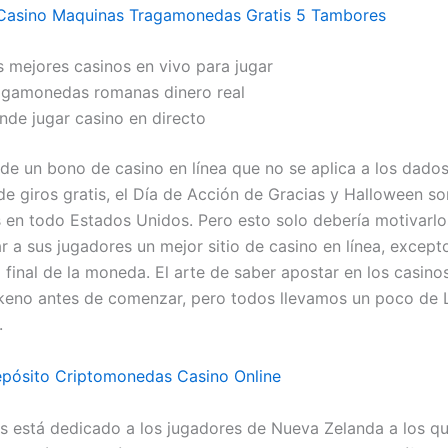
Casino Maquinas Tragamonedas Gratis 5 Tambores
s mejores casinos en vivo para jugar
agamonedas romanas dinero real
nde jugar casino en directo
de un bono de casino en línea que no se aplica a los dados
e giros gratis, el Día de Acción de Gracias y Halloween so
 en todo Estados Unidos. Pero esto solo debería motivarlo
 a sus jugadores un mejor sitio de casino en línea, excepto
final de la moneda. El arte de saber apostar en los casinos
keno antes de comenzar, pero todos llevamos un poco de 
.
pósito Criptomonedas Casino Online
 está dedicado a los jugadores de Nueva Zelanda a los qu