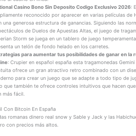
tional Casino Bono Sin Deposito Codigo Exclusivo 2026
:
pliamente reconocido por aparecer en varias películas de 
n una generosa estructura de ganancias. Siguiendo las nor
pectáculos de Duelos de Apuestas Altas, el juego de trag
berian Storm se juega en un tablero de juego temperamenta
senta un telón de fondo helado en los carretes.
trategias para aumentar tus posibilidades de ganar en la r
line
:
Crupier en español españa esta tragamonedas Gemini
atuita ofrece un gran atractivo retro combinado con un dis
derno para crear un juego que se adapte a todo tipo de ju
o que también te ofrece controles intuitivos que hacen que
 más fácil.
l Con Bitcoin En España
s romanas dinero real snow y Sable y Jack y las Habichu
ro con precios más altos.