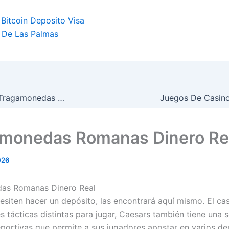
Bitcoin Deposito Visa
 De Las Palmas
Jugar Maquinas Tragamonedas Gratis Sin Registrarse
monedas Romanas Dinero Re
2026
as Romanas Dinero Real
siten hacer un depósito, las encontrará aquí mismo. El ca
s tácticas distintas para jugar, Caesars también tiene una 
portivas que permite a sus jugadores apostar en varios de