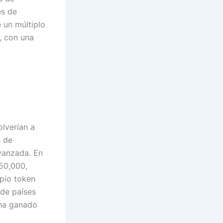
es de
 un múltiplo
, con una
olverían a
s de
vanzada. En
 50,000,
pio token
 de países
 ha ganado