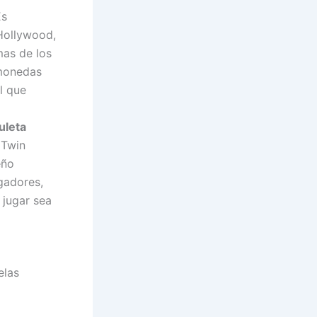
Es
Hollywood,
mas de los
amonedas
l que
uleta
 Twin
eño
gadores,
 jugar sea
elas