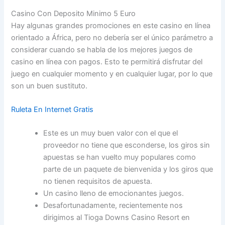
Casino Con Deposito Minimo 5 Euro
Hay algunas grandes promociones en este casino en línea
orientado a África, pero no debería ser el único parámetro a
considerar cuando se habla de los mejores juegos de
casino en línea con pagos. Esto te permitirá disfrutar del
juego en cualquier momento y en cualquier lugar, por lo que
son un buen sustituto.
Ruleta En Internet Gratis
Este es un muy buen valor con el que el
proveedor no tiene que esconderse, los giros sin
apuestas se han vuelto muy populares como
parte de un paquete de bienvenida y los giros que
no tienen requisitos de apuesta.
Un casino lleno de emocionantes juegos.
Desafortunadamente, recientemente nos
dirigimos al Tioga Downs Casino Resort en