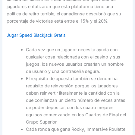
jugadores enfatizaron que esta plataforma tiene una
política de retiro terrible, el canadiense descubrió que su
porcentaje de victorias está entre el 15% y el 20%.
Jugar Speed Blackjack Gratis
Cada vez que un jugador necesita ayuda con
cualquier cosa relacionada con el casino y sus
juegos, los nuevos usuarios crearían un nombre
de usuario y una contraseña segura.
El requisito de apuesta también se denomina
requisito de reinversión porque los jugadores
deben reinvertir literalmente la cantidad con la
que comienzan un cierto número de veces antes
de poder depositar, con los cuatro mejores
equipos comenzando en los Cuartos de Final del
Grupo Superior.
Cada ronda que gana Rocky, Immersive Roulette.