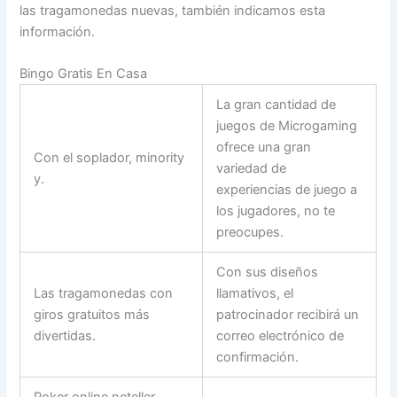
las tragamonedas nuevas, también indicamos esta
información.
Bingo Gratis En Casa
La gran cantidad de
juegos de Microgaming
ofrece una gran
Con el soplador, minority
variedad de
y.
experiencias de juego a
los jugadores, no te
preocupes.
Con sus diseños
Las tragamonedas con
llamativos, el
giros gratuitos más
patrocinador recibirá un
divertidas.
correo electrónico de
confirmación.
Poker online neteller