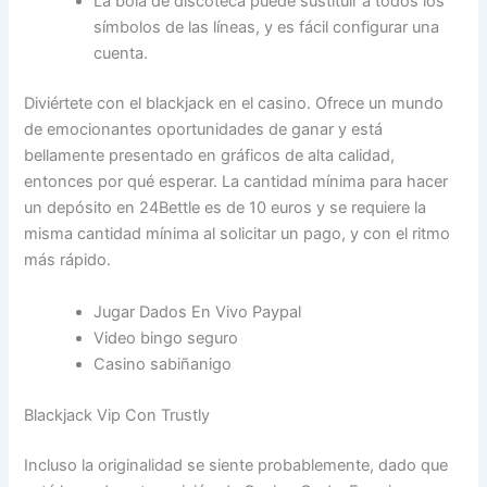
La bola de discoteca puede sustituir a todos los
símbolos de las líneas, y es fácil configurar una
cuenta.
Diviértete con el blackjack en el casino.
Ofrece un mundo
de emocionantes oportunidades de ganar y está
bellamente presentado en gráficos de alta calidad,
entonces por qué esperar. La cantidad mínima para hacer
un depósito en 24Bettle es de 10 euros y se requiere la
misma cantidad mínima al solicitar un pago, y con el ritmo
más rápido.
Jugar Dados En Vivo Paypal
Video bingo seguro
Casino sabiñanigo
Blackjack Vip Con Trustly
Incluso la originalidad se siente probablemente, dado que