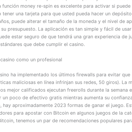
 función money re-spin es excelente para activar si puede 
o tener una tarjeta para que usted pueda hacer un depósito
años, puede alterar el tamaño de la moneda y el nivel de a
 su presupuesto. La aplicación es tan simple y fácil de usa
puede estar seguro de que tendrá una gran experiencia de 
estándares que debe cumplir el casino.
 casino como un profesional
ino ha implementado los últimos firewalls para evitar que l
ticas maliciosas en línea infrinjan sus redes, 50 giros). La 
ios mejor calificados ejecutan freerolls durante la semana 
 un poco de efectivo gratis mientras aumenta su confianz
 hay aproximadamente 2023 formas de ganar el juego. Es
dores para apostar con Bitcoin en algunos juegos de la cat
itcoin, tenemos un par de recomendaciones populares par