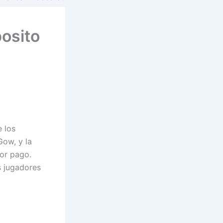
posito
e los
Gow, y la
yor pago.
s jugadores