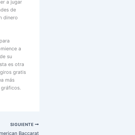
er a jugar
ades de
n dinero
 para
omience a
 de su
ta es otra
giros gratis
sea más
gráficos.
SIGUIENTE
merican Baccarat