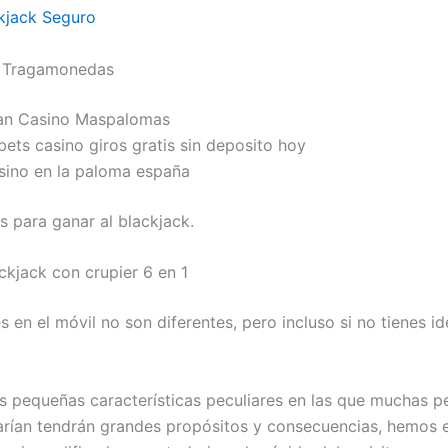
ckjack Seguro
 Tragamonedas
an Casino Maspalomas
ets casino giros gratis sin deposito hoy
sino en la paloma españa
s para ganar al blackjack.
ckjack con crupier 6 en 1
 en el móvil no son diferentes, pero incluso si no tienes i
as pequeñas características peculiares en las que muchas p
rían tendrán grandes propósitos y consecuencias, hemos