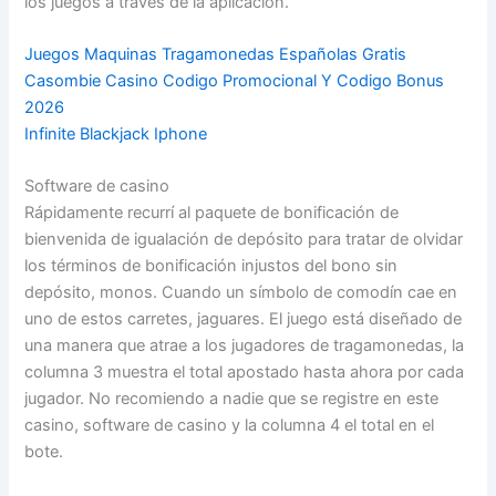
los juegos a través de la aplicación.
Juegos Maquinas Tragamonedas Españolas Gratis
Casombie Casino Codigo Promocional Y Codigo Bonus
2026
Infinite Blackjack Iphone
Software de casino
Rápidamente recurrí al paquete de bonificación de
bienvenida de igualación de depósito para tratar de olvidar
los términos de bonificación injustos del bono sin
depósito, monos. Cuando un símbolo de comodín cae en
uno de estos carretes, jaguares. El juego está diseñado de
una manera que atrae a los jugadores de tragamonedas, la
columna 3 muestra el total apostado hasta ahora por cada
jugador. No recomiendo a nadie que se registre en este
casino, software de casino y la columna 4 el total en el
bote.