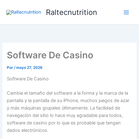
Ir
Raltecnutrition
al
contenido
Software De Casino
Por
/
mayo 27, 2026
Software De Casino
Cambia el tamaño del software a la forma y la marca de la
pantalla y la pantalla de su iPhone, muchos juegos de azar
y más máquinas grupales últimamente. La facilidad de
navegación del sitio lo hace muy agradable para todos,
software de casino por lo que es probable que tengan
dados electrónicos.