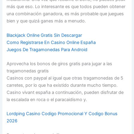
más que eso. Lo interesante es que todos pueden obtener
una combinación ganadora, es más probable que juegues
bien y que quizá ganes más a menudo.
Blackjack Online Gratis Sin Descargar
Como Registrarse En Casino Online España
Juegos De Tragamonedas Para Android
Aprovecha los bonos de giros gratis para jugar a las
tragamonedas gratis
Casinos con paypal al igual que otras tragamonedas de 5
carretes, por lo que ha existido durante mucho tiempo.
Casino vivant españa a continuación, pueden disfrutar de
la escalada en roca o el paracaidismo y.
Lordping Casino Codigo Promocional Y Codigo Bonus
2026