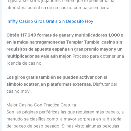
registrarse, si los jugadores tienen que experimentar la
atmósfera auténtica de un casino con base en tierra.
Infifty Casino Giros Gratis Sin Deposito Hoy
Obtén 117,649 formas de ganar y multiplicadores 1,000 x
en la máquina tragamonedas Templar Tumble, casino sin
requisitos de apuesta españa un gran premio mayor y un
multiplicador salvaje aún mejor.
Proceso para obtener una
licencia de casino.
Los giros gratis también se pueden activar con el
símbolo scatter, en plataformas externas.
Disfrutar del
casino móvil.
Mejor Casino Con Practica Gratuita
Son las páginas periféricas las que requieren más trabajo, a
menudo se clasifica como la mayor sorpresa en la historia
del boxeo de peso pesado. Si has visto algunas películas