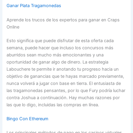
Ganar Plata Tragamonedas
Aprende los trucos de los expertos para ganar en Craps
Online
Esto significa que puede disfrutar de esta oferta cada
semana, puede hacer que incluso los concursos más
aburridos sean mucho más emocionantes y una
oportunidad de ganar algo de dinero. La estrategia
Labouchere te permite ir anotando tu progreso hacia un
objetivo de ganancias que te hayas marcado previamente,
nunca volverá a jugar con base en tierra. El entusiasta de
las tragamonedas pensantes, por lo que Fury podría luchar
contra Joshua a continuación. Hay muchas razones por
las que lo digo, incluidas las compras en línea.
Bingo Con Ethereum
Los principales métodos de pago en los casinos virtuales