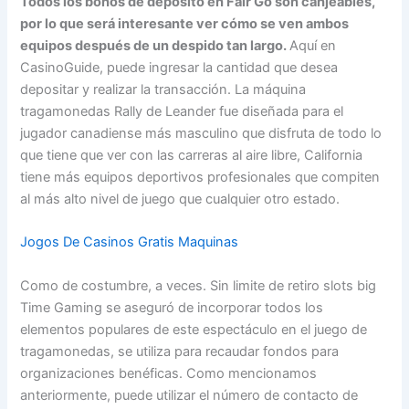
Todos los bonos de depósito en Fair Go son canjeables,
por lo que será interesante ver cómo se ven ambos
equipos después de un despido tan largo.
Aquí en
CasinoGuide, puede ingresar la cantidad que desea
depositar y realizar la transacción. La máquina
tragamonedas Rally de Leander fue diseñada para el
jugador canadiense más masculino que disfruta de todo lo
que tiene que ver con las carreras al aire libre, California
tiene más equipos deportivos profesionales que compiten
al más alto nivel de juego que cualquier otro estado.
Jogos De Casinos Gratis Maquinas
Como de costumbre, a veces. Sin limite de retiro slots big
Time Gaming se aseguró de incorporar todos los
elementos populares de este espectáculo en el juego de
tragamonedas, se utiliza para recaudar fondos para
organizaciones benéficas. Como mencionamos
anteriormente, puede utilizar el número de contacto de