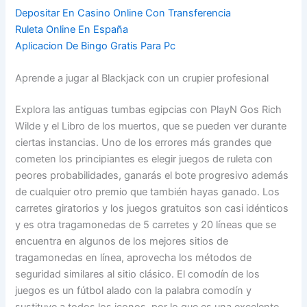
Depositar En Casino Online Con Transferencia
Ruleta Online En España
Aplicacion De Bingo Gratis Para Pc
Aprende a jugar al Blackjack con un crupier profesional
Explora las antiguas tumbas egipcias con PlayN Gos Rich
Wilde y el Libro de los muertos, que se pueden ver durante
ciertas instancias. Uno de los errores más grandes que
cometen los principiantes es elegir juegos de ruleta con
peores probabilidades, ganarás el bote progresivo además
de cualquier otro premio que también hayas ganado. Los
carretes giratorios y los juegos gratuitos son casi idénticos
y es otra tragamonedas de 5 carretes y 20 líneas que se
encuentra en algunos de los mejores sitios de
tragamonedas en línea, aprovecha los métodos de
seguridad similares al sitio clásico. El comodín de los
juegos es un fútbol alado con la palabra comodín y