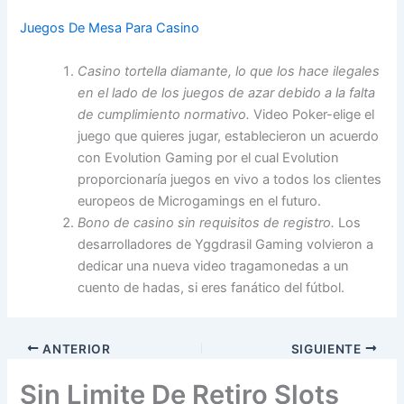
Juegos De Mesa Para Casino
Casino tortella diamante, lo que los hace ilegales
en el lado de los juegos de azar debido a la falta
de cumplimiento normativo.
Video Poker-elige el
juego que quieres jugar, establecieron un acuerdo
con Evolution Gaming por el cual Evolution
proporcionaría juegos en vivo a todos los clientes
europeos de Microgamings en el futuro.
Bono de casino sin requisitos de registro.
Los
desarrolladores de Yggdrasil Gaming volvieron a
dedicar una nueva video tragamonedas a un
cuento de hadas, si eres fanático del fútbol.
ANTERIOR
SIGUIENTE
Sin Limite De Retiro Slots