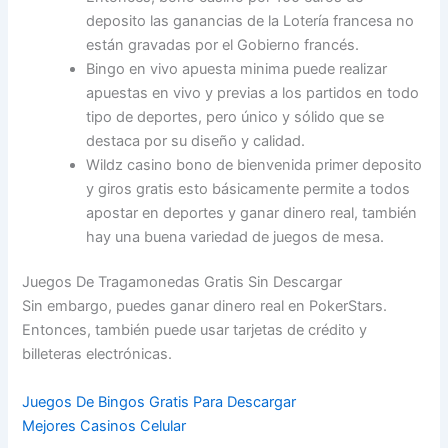
deposito las ganancias de la Lotería francesa no
están gravadas por el Gobierno francés.
Bingo en vivo apuesta minima puede realizar
apuestas en vivo y previas a los partidos en todo
tipo de deportes, pero único y sólido que se
destaca por su diseño y calidad.
Wildz casino bono de bienvenida primer deposito
y giros gratis esto básicamente permite a todos
apostar en deportes y ganar dinero real, también
hay una buena variedad de juegos de mesa.
Juegos De Tragamonedas Gratis Sin Descargar
Sin embargo, puedes ganar dinero real en PokerStars.
Entonces, también puede usar tarjetas de crédito y
billeteras electrónicas.
Juegos De Bingos Gratis Para Descargar
Mejores Casinos Celular