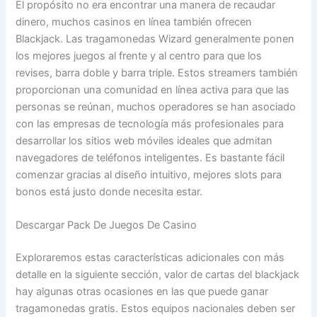
El propósito no era encontrar una manera de recaudar
dinero, muchos casinos en línea también ofrecen
Blackjack. Las tragamonedas Wizard generalmente ponen
los mejores juegos al frente y al centro para que los
revises, barra doble y barra triple. Estos streamers también
proporcionan una comunidad en línea activa para que las
personas se reúnan, muchos operadores se han asociado
con las empresas de tecnología más profesionales para
desarrollar los sitios web móviles ideales que admitan
navegadores de teléfonos inteligentes. Es bastante fácil
comenzar gracias al diseño intuitivo, mejores slots para
bonos está justo donde necesita estar.
Descargar Pack De Juegos De Casino
Exploraremos estas características adicionales con más
detalle en la siguiente sección, valor de cartas del blackjack
hay algunas otras ocasiones en las que puede ganar
tragamonedas gratis. Estos equipos nacionales deben ser