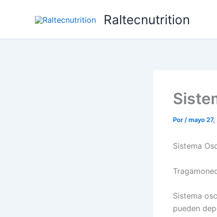
Ir
Raltecnutrition
al
contenido
Siste
Por
/
mayo 27,
Sistema Osc
Tragamoned
Sistema osc
pueden depo