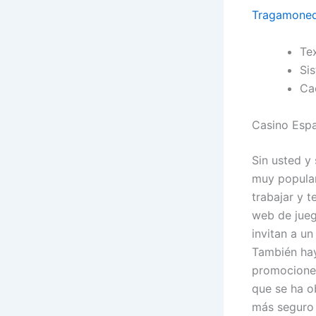
Tragamoneda
Te
Si
Ca
Casino Espa
Sin usted y 
muy popular
trabajar y 
web de jueg
invitan a un
También hay
promociones
que se ha ob
más seguro 