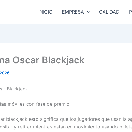
INICIO
EMPRESA
CALIDAD
ma Oscar Blackjack
 2026
ar Blackjack
as móviles con fase de premio
ar blackjack esto significa que los jugadores que usan la a
sitar y retirar mientras están en movimiento usando billet