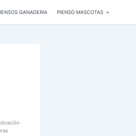
PIENSOS GANADERIA
PIENSO MASCOTAS
plicación
eras