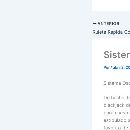
ANTERIOR
Ruleta Rapida Con
Siste
Por
/
abril 2, 
Sistema Osc
De hecho, h
blackjack d
para nuestra
estipulado a
favorito de