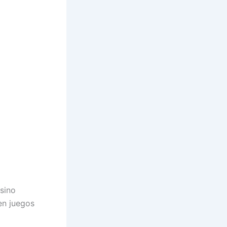
sino
 en juegos