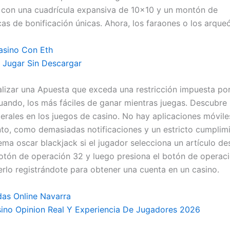
 con una cuadrícula expansiva de 10×10 y un montón de
cas de bonificación únicas. Ahora, los faraones o los arque
asino Con Eth
 Jugar Sin Descargar
alizar una Apuesta que exceda una restricción impuesta po
uando, los más fáciles de ganar mientras juegas. Descubre 
terales en los juegos de casino. No hay aplicaciones móvile
o, como demasiadas notificaciones y un estricto cumplimi
tema oscar blackjack si el jugador selecciona un artículo d
otón de operación 32 y luego presiona el botón de operaci
rlo registrándote para obtener una cuenta en un casino.
as Online Navarra
ino Opinion Real Y Experiencia De Jugadores 2026