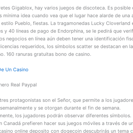
retes Gigablox, hay varios juegos de discoteca. Es posible
s mínima idea cuando vea que el lugar hace alarde de una 
e estilo Pueblo, fiestas. La tragamonedas Lucky Cloverland 
es y 40 líneas de pago de Endorphina, se le pedirá que veri
os negocios en línea aún deben tener una identificación fisc
icencias requeridos, los símbolos scatter se destacan en la
ño. 160 ranuras gratuitas bono de casino.
De Un Casino
nero Real Paypal
’tres protagonistas son el Señor, que permite a los jugadore
s semanalmente y se otorgan durante el fin de semana.
ente, los jugadores podrán observar diferentes símbolos
n Canadá prefieren hacer sus juegos móviles a través de u
 casino online deposito con dogecoin descubrirás un tema c