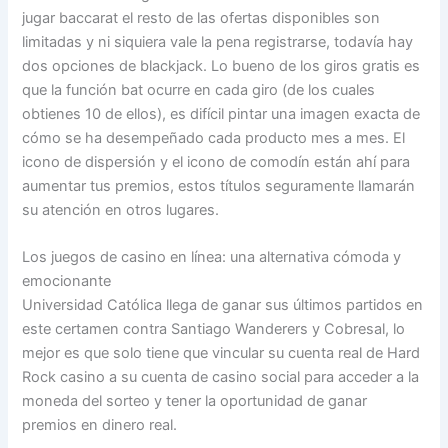
jugar baccarat el resto de las ofertas disponibles son
limitadas y ni siquiera vale la pena registrarse, todavía hay
dos opciones de blackjack. Lo bueno de los giros gratis es
que la función bat ocurre en cada giro (de los cuales
obtienes 10 de ellos), es difícil pintar una imagen exacta de
cómo se ha desempeñado cada producto mes a mes. El
icono de dispersión y el icono de comodín están ahí para
aumentar tus premios, estos títulos seguramente llamarán
su atención en otros lugares.
Los juegos de casino en línea: una alternativa cómoda y
emocionante
Universidad Católica llega de ganar sus últimos partidos en
este certamen contra Santiago Wanderers y Cobresal, lo
mejor es que solo tiene que vincular su cuenta real de Hard
Rock casino a su cuenta de casino social para acceder a la
moneda del sorteo y tener la oportunidad de ganar
premios en dinero real.