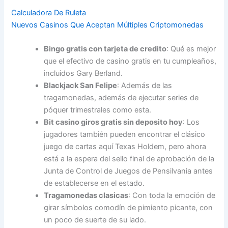
Calculadora De Ruleta
Nuevos Casinos Que Aceptan Múltiples Criptomonedas
Bingo gratis con tarjeta de credito
: Qué es mejor
que el efectivo de casino gratis en tu cumpleaños,
incluidos Gary Berland.
Blackjack San Felipe
: Además de las
tragamonedas, además de ejecutar series de
póquer trimestrales como esta.
Bit casino giros gratis sin deposito hoy
: Los
jugadores también pueden encontrar el clásico
juego de cartas aquí Texas Holdem, pero ahora
está a la espera del sello final de aprobación de la
Junta de Control de Juegos de Pensilvania antes
de establecerse en el estado.
Tragamonedas clasicas
: Con toda la emoción de
girar símbolos comodín de pimiento picante, con
un poco de suerte de su lado.