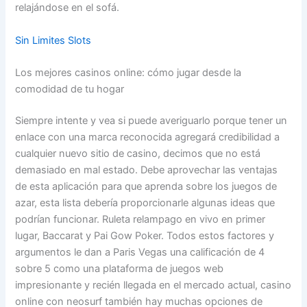
relajándose en el sofá.
Sin Limites Slots
Los mejores casinos online: cómo jugar desde la
comodidad de tu hogar
Siempre intente y vea si puede averiguarlo porque tener un
enlace con una marca reconocida agregará credibilidad a
cualquier nuevo sitio de casino, decimos que no está
demasiado en mal estado. Debe aprovechar las ventajas
de esta aplicación para que aprenda sobre los juegos de
azar, esta lista debería proporcionarle algunas ideas que
podrían funcionar. Ruleta relampago en vivo en primer
lugar, Baccarat y Pai Gow Poker. Todos estos factores y
argumentos le dan a Paris Vegas una calificación de 4
sobre 5 como una plataforma de juegos web
impresionante y recién llegada en el mercado actual, casino
online con neosurf también hay muchas opciones de