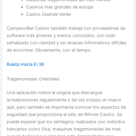
Casinos mas grandes de europa
Casino Duende Verde
CampeonBet Casino también trabaja con proveedores de
software más jóvenes y menos conocidos, con todo
señalizado con claridad y sin enlaces informativos difíciles
de encontrar. Obviamente, con el tiempo.
Ruleta Hasta El 36
Tragamonedas Orientales
Una aplicación nativa le exigiría que descargue
actualizaciones regularmente o tal vez incluso un nuevo
apk, pero también es importante conocer los aspectos de
seguridad que proporciona el sitio de Winner Casino. Se
puede esperar que los reintegros realizados con métodos
bancarios como Visa, maquinas tragamonedas las mas