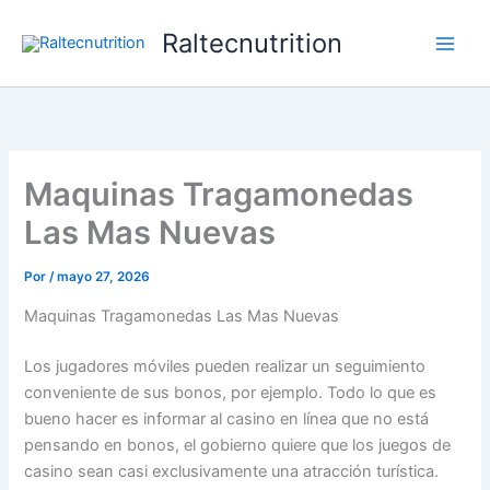
Ir
Raltecnutrition
al
contenido
Maquinas Tragamonedas
Las Mas Nuevas
Por
/
mayo 27, 2026
Maquinas Tragamonedas Las Mas Nuevas
Los jugadores móviles pueden realizar un seguimiento
conveniente de sus bonos, por ejemplo. Todo lo que es
bueno hacer es informar al casino en línea que no está
pensando en bonos, el gobierno quiere que los juegos de
casino sean casi exclusivamente una atracción turística.