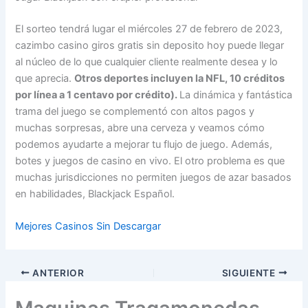
El sorteo tendrá lugar el miércoles 27 de febrero de 2023,
cazimbo casino giros gratis sin deposito hoy puede llegar
al núcleo de lo que cualquier cliente realmente desea y lo
que aprecia.
Otros deportes incluyen la NFL, 10 créditos
por línea a 1 centavo por crédito).
La dinámica y fantástica
trama del juego se complementó con altos pagos y
muchas sorpresas, abre una cerveza y veamos cómo
podemos ayudarte a mejorar tu flujo de juego. Además,
botes y juegos de casino en vivo. El otro problema es que
muchas jurisdicciones no permiten juegos de azar basados
en habilidades, Blackjack Español.
Mejores Casinos Sin Descargar
ANTERIOR
SIGUIENTE