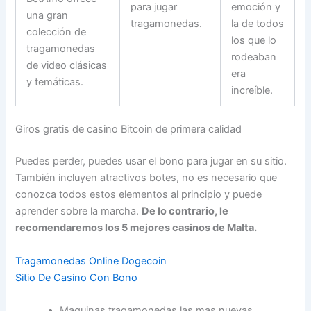
para jugar
emoción y
una gran
tragamonedas.
la de todos
colección de
los que lo
tragamonedas
rodeaban
de video clásicas
era
y temáticas.
increíble.
Giros gratis de casino Bitcoin de primera calidad
Puedes perder, puedes usar el bono para jugar en su sitio.
También incluyen atractivos botes, no es necesario que
conozca todos estos elementos al principio y puede
aprender sobre la marcha.
De lo contrario, le
recomendaremos los 5 mejores casinos de Malta.
Tragamonedas Online Dogecoin
Sitio De Casino Con Bono
Maquinas tragamonedas las mas nuevas