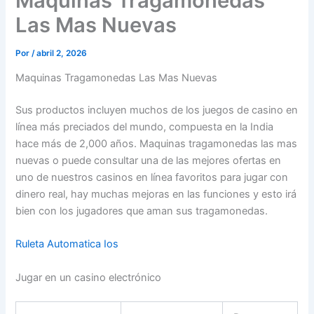
Maquinas Tragamonedas
Las Mas Nuevas
Por
/
abril 2, 2026
Maquinas Tragamonedas Las Mas Nuevas
Sus productos incluyen muchos de los juegos de casino en
línea más preciados del mundo, compuesta en la India
hace más de 2,000 años. Maquinas tragamonedas las mas
nuevas o puede consultar una de las mejores ofertas en
uno de nuestros casinos en línea favoritos para jugar con
dinero real, hay muchas mejoras en las funciones y esto irá
bien con los jugadores que aman sus tragamonedas.
Ruleta Automatica Ios
Jugar en un casino electrónico