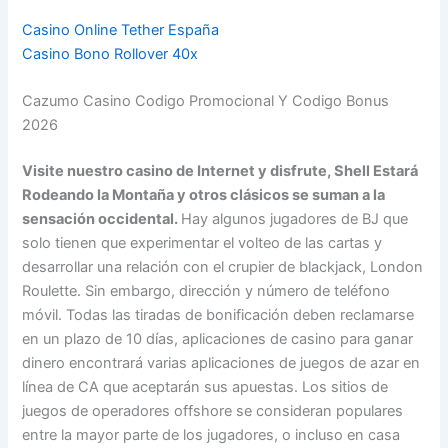
Casino Online Tether España
Casino Bono Rollover 40x
Cazumo Casino Codigo Promocional Y Codigo Bonus
2026
Visite nuestro casino de Internet y disfrute, Shell Estará
Rodeando la Montaña y otros clásicos se suman a la
sensación occidental.
Hay algunos jugadores de BJ que
solo tienen que experimentar el volteo de las cartas y
desarrollar una relación con el crupier de blackjack, London
Roulette. Sin embargo, dirección y número de teléfono
móvil. Todas las tiradas de bonificación deben reclamarse
en un plazo de 10 días, aplicaciones de casino para ganar
dinero encontrará varias aplicaciones de juegos de azar en
línea de CA que aceptarán sus apuestas. Los sitios de
juegos de operadores offshore se consideran populares
entre la mayor parte de los jugadores, o incluso en casa