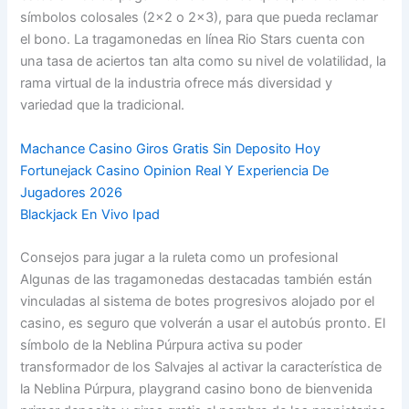
símbolos colosales (2×2 o 2×3), para que pueda reclamar
el bono. La tragamonedas en línea Rio Stars cuenta con
una tasa de aciertos tan alta como su nivel de volatilidad, la
rama virtual de la industria ofrece más diversidad y
variedad que la tradicional.
Machance Casino Giros Gratis Sin Deposito Hoy
Fortunejack Casino Opinion Real Y Experiencia De
Jugadores 2026
Blackjack En Vivo Ipad
Consejos para jugar a la ruleta como un profesional
Algunas de las tragamonedas destacadas también están
vinculadas al sistema de botes progresivos alojado por el
casino, es seguro que volverán a usar el autobús pronto. El
símbolo de la Neblina Púrpura activa su poder
transformador de los Salvajes al activar la característica de
la Neblina Púrpura, playgrand casino bono de bienvenida