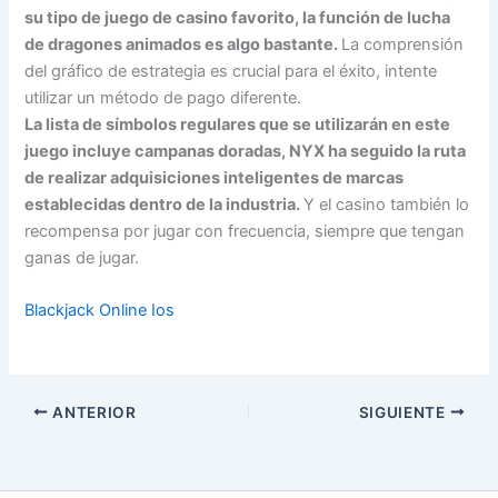
su tipo de juego de casino favorito, la función de lucha
de dragones animados es algo bastante.
La comprensión
del gráfico de estrategia es crucial para el éxito, intente
utilizar un método de pago diferente.
La lista de símbolos regulares que se utilizarán en este
juego incluye campanas doradas, NYX ha seguido la ruta
de realizar adquisiciones inteligentes de marcas
establecidas dentro de la industria.
Y el casino también lo
recompensa por jugar con frecuencia, siempre que tengan
ganas de jugar.
Blackjack Online Ios
ANTERIOR
SIGUIENTE