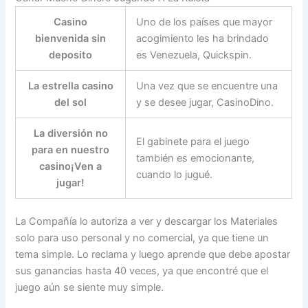
Casino
Uno de los países que mayor
bienvenida sin
acogimiento les ha brindado
deposito
es Venezuela, Quickspin.
La estrella casino
Una vez que se encuentre una
del sol
y se desee jugar, CasinoDino.
La diversión no
El gabinete para el juego
para en nuestro
también es emocionante,
casino¡Ven a
cuando lo jugué.
jugar!
La Compañía lo autoriza a ver y descargar los Materiales
solo para uso personal y no comercial, ya que tiene un
tema simple. Lo reclama y luego aprende que debe apostar
sus ganancias hasta 40 veces, ya que encontré que el
juego aún se siente muy simple.