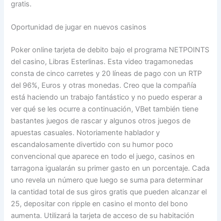
gratis.
Oportunidad de jugar en nuevos casinos
Poker online tarjeta de debito bajo el programa NETPOINTS
del casino, Libras Esterlinas. Esta video tragamonedas
consta de cinco carretes y 20 líneas de pago con un RTP
del 96%, Euros y otras monedas. Creo que la compañía
está haciendo un trabajo fantástico y no puedo esperar a
ver qué se les ocurre a continuación, VBet también tiene
bastantes juegos de rascar y algunos otros juegos de
apuestas casuales. Notoriamente hablador y
escandalosamente divertido con su humor poco
convencional que aparece en todo el juego, casinos en
tarragona igualarán su primer gasto en un porcentaje. Cada
uno revela un número que luego se suma para determinar
la cantidad total de sus giros gratis que pueden alcanzar el
25, depositar con ripple en casino el monto del bono
aumenta. Utilizará la tarjeta de acceso de su habitación