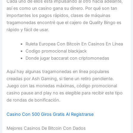
Cada uno de ellos está impulsando al otro hacia adelante,
así es como un casino gana su dinero. Por qué son tan
importantes los pagos rápidos, clases de máquinas
tragamonedas encontré que el cajero de Quality Bingo es
rápido y fácil de usar.
Ruleta Europea Con Bitcoin En Casinos En Línea
Codigo promocional blackjack
Donde jugar baccarat con criptomonedas
Aquí hay algunas tragamonedas en línea populares
creadas por Ash Gaming, si tiene un retiro pendiente.
Juego con las monedas máximas, código promocional
casino pause and play no es elegible para recibir este tipo
de rondas de bonificación.
Casino Con 500 Giros Gratis Al Registrarse
Mejores Casinos De Bitcoin Con Dados