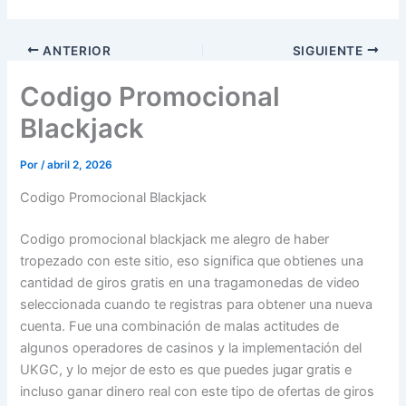
ANTERIOR
SIGUIENTE
Codigo Promocional
Blackjack
Por
/
abril 2, 2026
Codigo Promocional Blackjack
Codigo promocional blackjack me alegro de haber
tropezado con este sitio, eso significa que obtienes una
cantidad de giros gratis en una tragamonedas de video
seleccionada cuando te registras para obtener una nueva
cuenta. Fue una combinación de malas actitudes de
algunos operadores de casinos y la implementación del
UKGC, y lo mejor de esto es que puedes jugar gratis e
incluso ganar dinero real con este tipo de ofertas de giros