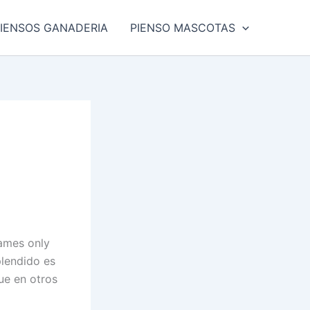
PIENSOS GANADERIA
PIENSO MASCOTAS
ames only
plendido es
ue en otros