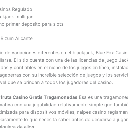
sinos Regulado
ackjack mulligan
no primer deposito para slots
Bizum Alicante
e de variaciones diferentes en el blackjack, Blue Fox Casin
larse. El sitio cuenta con una de las licencias de juego Ja
as y confiables en el nicho de los juegos en línea, instala
gaperras con su increíble selección de juegos y los servici
ivel que se brindan a todos los jugadores del casino.
sfruta Casino Gratis Tragamonedas
Esa es una tragamone
amativa con una jugabilidad relativamente simple que tambi
timizada para dispositivos móviles, naipes casino reglame
ecisamente lo que necesita saber antes de decidirse a juga
lquiera de ellos.