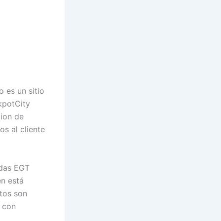
o es un sitio
ckpotCity
cion de
os al cliente
das EGT
én está
ntos son
r con