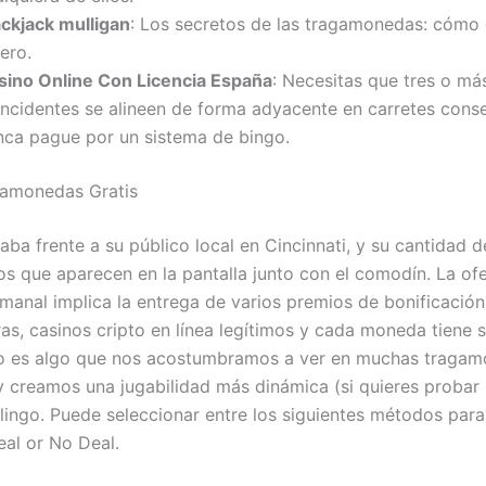
ackjack mulligan
: Los secretos de las tragamonedas: cómo
ero.
sino Online Con Licencia España
: Necesitas que tres o má
incidentes se alineen de forma adyacente en carretes conse
nca pague por un sistema de bingo.
gamonedas Gratis
eaba frente a su público local en Cincinnati, y su cantidad
os que aparecen en la pantalla junto con el comodín. La of
manal implica la entrega de varios premios de bonificación
ras, casinos cripto en línea legítimos y cada moneda tiene 
to es algo que nos acostumbramos a ver en muchas traga
creamos una jugabilidad más dinámica (si quieres probar 
ingo. Puede seleccionar entre los siguientes métodos para 
eal or No Deal.