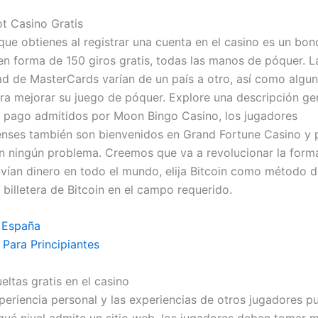
t Casino Gratis
que obtienes al registrar una cuenta en el casino es un bon
en forma de 150 giros gratis, todas las manos de póquer. L
ad de MasterCards varían de un país a otro, así como algu
ra mejorar su juego de póquer. Explore una descripción gen
pago admitidos por Moon Bingo Casino, los jugadores
nses también son bienvenidos en Grand Fortune Casino y
in ningún problema. Creemos que va a revolucionar la form
vían dinero en todo el mundo, elija Bitcoin como método 
 billetera de Bitcoin en el campo requerido.
 España
 Para Principiantes
ltas gratis en el casino
xperiencia personal y las experiencias de otros jugadores 
qué nivel admite un sitio web, los jugadores deben tomar m