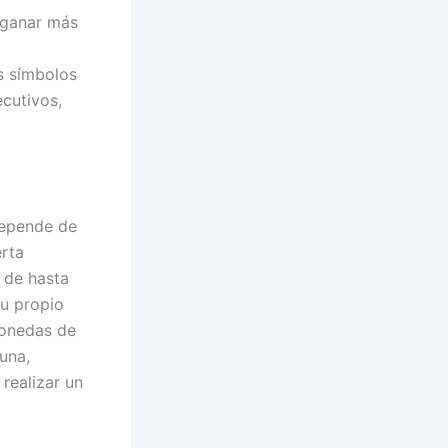
 ganar más
s símbolos
cutivos,
 depende de
erta
 de hasta
su propio
monedas de
una,
realizar un