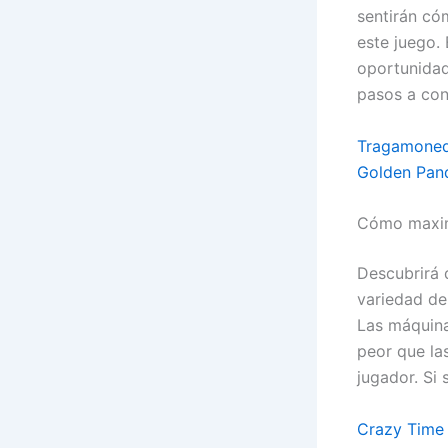
sentirán có
este juego.
oportunidad
pasos a con
Tragamoned
Golden Pan
Cómo maximi
Descubrirá 
variedad de 
Las máquina
peor que la
jugador. Si 
Crazy Time 