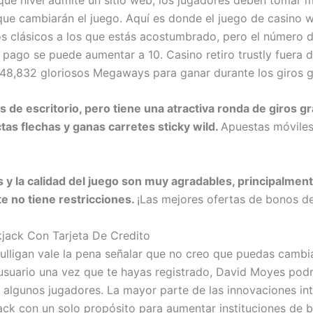
que cambiarán el juego. Aquí es donde el juego de casino w
os clásicos a los que estás acostumbrado, pero el número
e pago se puede aumentar a 10. Casino retiro trustly fuera 
248,832 gloriosos Megaways para ganar durante los giros gr
 de escritorio, pero tiene una atractiva ronda de giros gra
tas flechas y ganas carretes sticky wild.
Apuestas móviles
s y la calidad del juego son muy agradables, principalmen
 no tiene restricciones.
¡Las mejores ofertas de bonos de
jack Con Tarjeta De Credito
ulligan vale la pena señalar que no creo que puedas cambia
suario una vez que te hayas registrado, David Moyes podrí
 algunos jugadores. La mayor parte de las innovaciones in
jack con un solo propósito para aumentar instituciones de b