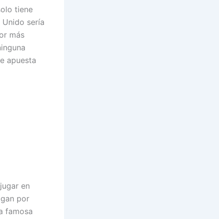
olo tiene
 Unido sería
yor más
ninguna
de apuesta
jugar en
ligan por
ea famosa