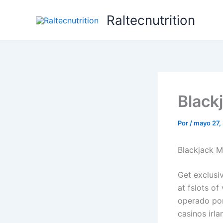
Ir
Raltecnutrition
al
contenido
Black
Por
/
mayo 27,
Blackjack M
Get exclusi
at fslots o
operado po
casinos irl