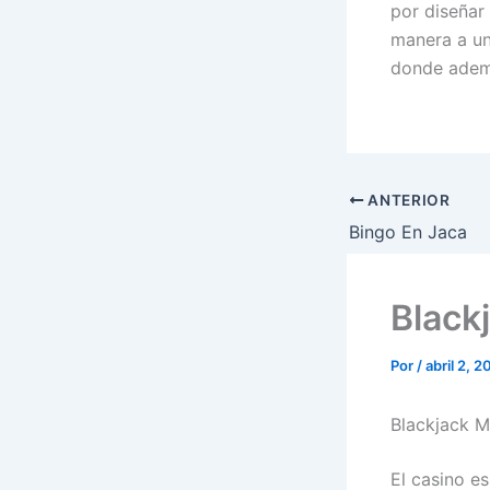
por diseñar
manera a un
donde ademá
ANTERIOR
Bingo En Jaca
Black
Por
/
abril 2, 
Blackjack M
El casino es