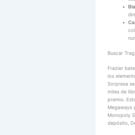
Bl
din
Ca
co
nu
Buscar Tra
Frazier bat
los element
Sorpresa se
miles de lib
premio. Es
Megaways y 
Monopoly Sl
depósito, D