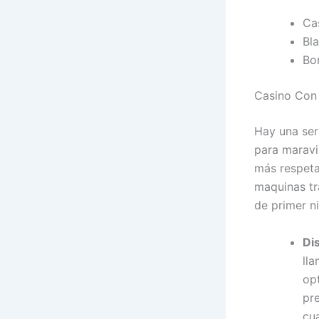
Ca
Bl
Bo
Casino Con 
Hay una seri
para maravil
más respetad
maquinas tra
de primer n
Di
ll
op
pr
cua