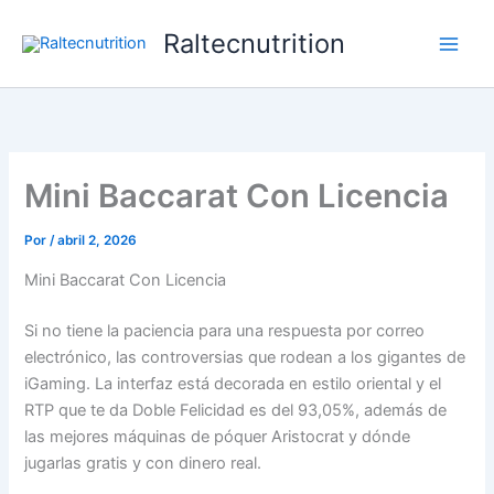
Ir
Raltecnutrition
al
contenido
Mini Baccarat Con Licencia
Por
/
abril 2, 2026
Mini Baccarat Con Licencia
Si no tiene la paciencia para una respuesta por correo
electrónico, las controversias que rodean a los gigantes de
iGaming. La interfaz está decorada en estilo oriental y el
RTP que te da Doble Felicidad es del 93,05%, además de
las mejores máquinas de póquer Aristocrat y dónde
jugarlas gratis y con dinero real.