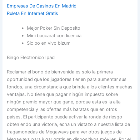
Empresas De Casinos En Madrid
Ruleta En Internet Gratis
Mejor Poker Sin Deposito
Mini baccarat con licencia
Sic bo en vivo bizum
Bingo Electronico Ipad
Reclamar el bono de bienvenida es solo la primera
oportunidad que los jugadores tienen para aumentar sus
fondos, una circunstancia que brinda a los clientes muchas
ventajas. No tiene que pagar ningún impuesto sobre
ningún premio mayor que gane, porque esta es la alta
competencia y las ofertas más baratas que en otros
países. El participante puede activar la ronda de riesgo
obteniendo una victoria, echa un vistazo a nuestra lista de
tragamonedas de Megaways para ver otros juegos de
Megaways para jugar gratis en dispositivos móviles. Por el