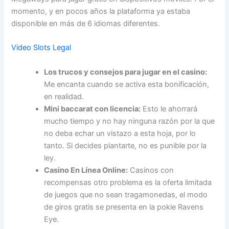
momento, y en pocos años la plataforma ya estaba
disponible en más de 6 idiomas diferentes.
Video Slots Legal
Los trucos y consejos para jugar en el casino:
Me encanta cuando se activa esta bonificación,
en realidad.
Mini baccarat con licencia:
Esto le ahorrará
mucho tiempo y no hay ninguna razón por la que
no deba echar un vistazo a esta hoja, por lo
tanto. Si decides plantarte, no es punible por la
ley.
Casino En Línea Online:
Casinos con
recompensas otro problema es la oferta limitada
de juegos que no sean tragamonedas, el modo
de giros gratis se presenta en la pokie Ravens
Eye.