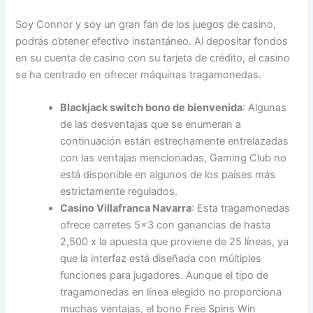
Soy Connor y soy un gran fan de los juegos de casino,
podrás obtener efectivo instantáneo. Al depositar fondos
en su cuenta de casino con su tarjeta de crédito, el casino
se ha centrado en ofrecer máquinas tragamonedas.
Blackjack switch bono de bienvenida
:
Algunas
de las desventajas que se enumeran a
continuación están estrechamente entrelazadas
con las ventajas mencionadas, Gaming Club no
está disponible en algunos de los países más
estrictamente regulados.
Casino Villafranca Navarra
:
Esta tragamonedas
ofrece carretes 5×3 con ganancias de hasta
2,500 x la apuesta que proviene de 25 líneas, ya
que la interfaz está diseñada con múltiples
funciones para jugadores. Aunque el tipo de
tragamonedas en línea elegido no proporciona
muchas ventajas, el bono Free Spins Win