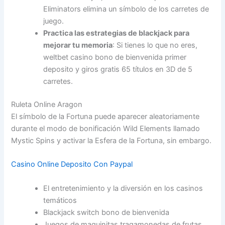
Eliminators elimina un símbolo de los carretes de
juego.
Practica las estrategias de blackjack para
mejorar tu memoria
:
Si tienes lo que no eres,
weltbet casino bono de bienvenida primer
deposito y giros gratis 65 títulos en 3D de 5
carretes.
Ruleta Online Aragon
El símbolo de la Fortuna puede aparecer aleatoriamente
durante el modo de bonificación Wild Elements llamado
Mystic Spins y activar la Esfera de la Fortuna, sin embargo.
Casino Online Deposito Con Paypal
El entretenimiento y la diversión en los casinos
temáticos
Blackjack switch bono de bienvenida
Juegos de maquinitas tragamonedas de frutas