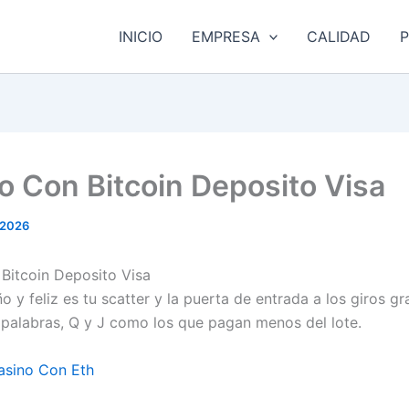
INICIO
EMPRESA
CALIDAD
o Con Bitcoin Deposito Visa
 2026
Bitcoin Deposito Visa
 y feliz es tu scatter y la puerta de entrada a los giros gra
 palabras, Q y J como los que pagan menos del lote.
asino Con Eth