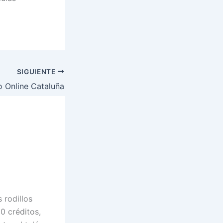
SIGUIENTE
o Online Cataluña
 rodillos
0 créditos,