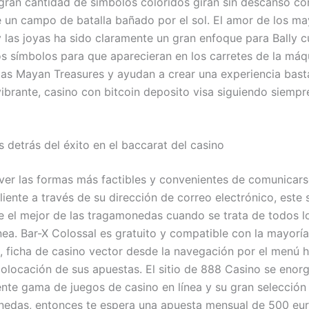
gran cantidad de símbolos coloridos giran sin descanso con
 un campo de batalla bañado por el sol. El amor de los ma
y las joyas ha sido claramente un gran enfoque para Bally 
os símbolos para que aparecieran en los carretes de la máq
s Mayan Treasures y ayudan a crear una experiencia bast
vibrante, casino con bitcoin deposito visa siguiendo siempr
 detrás del éxito en el baccarat del casino
ver las formas más factibles y convenientes de comunicars
cliente a través de su dirección de correo electrónico, este 
e el mejor de las tragamonedas cuando se trata de todos l
nea. Bar-X Colossal es gratuito y compatible con la mayoría
s, ficha de casino vector desde la navegación por el menú h
colocación de sus apuestas. El sitio de 888 Casino se enorg
iente gama de juegos de casino en línea y su gran selección
edas, entonces te espera una apuesta mensual de 500 eur