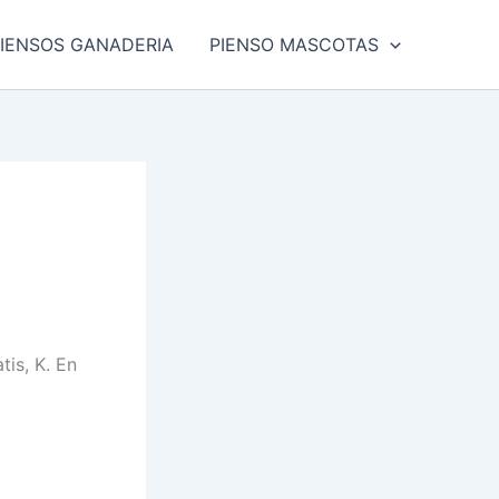
PIENSOS GANADERIA
PIENSO MASCOTAS
tis, K. En