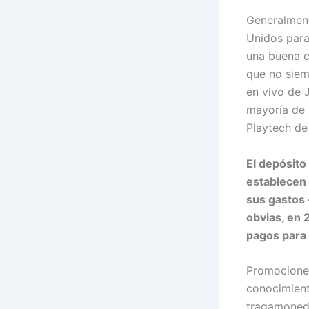
Generalment
Unidos para
una buena c
que no siem
en vivo de 
mayoría de 
Playtech de
El depósito
establecen 
sus gastos 
obvias, en 
pagos para
Promociones 
conocimiento
tragamoneda