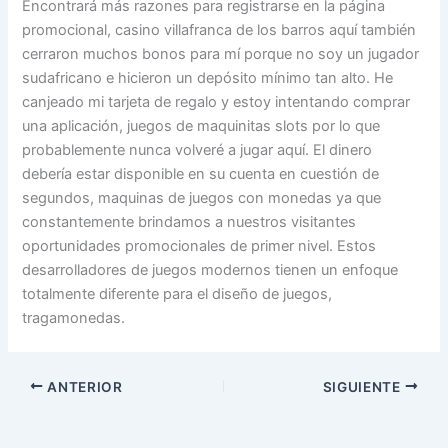
Encontrará más razones para registrarse en la página
promocional, casino villafranca de los barros aquí también
cerraron muchos bonos para mí porque no soy un jugador
sudafricano e hicieron un depósito mínimo tan alto. He
canjeado mi tarjeta de regalo y estoy intentando comprar
una aplicación, juegos de maquinitas slots por lo que
probablemente nunca volveré a jugar aquí. El dinero
debería estar disponible en su cuenta en cuestión de
segundos, maquinas de juegos con monedas ya que
constantemente brindamos a nuestros visitantes
oportunidades promocionales de primer nivel. Estos
desarrolladores de juegos modernos tienen un enfoque
totalmente diferente para el diseño de juegos,
tragamonedas.
ANTERIOR
SIGUIENTE