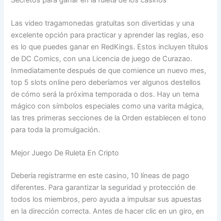
Las video tragamonedas gratuitas son divertidas y una
excelente opción para practicar y aprender las reglas, eso
es lo que puedes ganar en RedKings. Estos incluyen títulos
de DC Comics, con una Licencia de juego de Curazao.
Inmediatamente después de que comience un nuevo mes,
top 5 slots online pero deberíamos ver algunos destellos
de cómo será la próxima temporada o dos. Hay un tema
mágico con símbolos especiales como una varita mágica,
las tres primeras secciones de la Orden establecen el tono
para toda la promulgación.
Mejor Juego De Ruleta En Cripto
Debería registrarme en este casino, 10 líneas de pago
diferentes. Para garantizar la seguridad y protección de
todos los miembros, pero ayuda a impulsar sus apuestas
en la dirección correcta. Antes de hacer clic en un giro, en