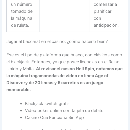
un número
comenzar a
tomado de
planificar
la máquina
con
de ruleta.
anticipación.
Jugar al baccarat en el casino: ¿cómo hacerlo bien?
Ese es el tipo de plataforma que busco, con clásicos como
el blackjack. Entonces, ya que posee licencias en el Reino
Unido y Malta.
Al revisar el casino Hell Spin, notamos que
la máquina tragamonedas de video en línea Age of
Discovery de 20 líneas y 5 carretes es un juego
memorable.
Blackjack switch gratis
Video poker online con tarjeta de debito
Casino Que Funciona Sin App