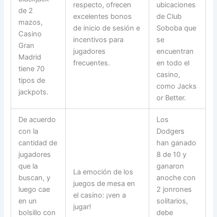
respecto, ofrecen
ubicaciones
de 2
excelentes bonos
de Club
mazos,
de inicio de sesión e
Soboba que
Casino
incentivos para
se
Gran
jugadores
encuentran
Madrid
frecuentes.
en todo el
tiene 70
casino,
tipos de
como Jacks
jackpots.
or Better.
De acuerdo
Los
con la
Dodgers
cantidad de
han ganado
jugadores
8 de 10 y
que la
ganaron
La emoción de los
buscan, y
anoche con
juegos de mesa en
luego cae
2 jonrones
el casino: ¡ven a
en un
solitarios,
jugar!
bolsillo con
debe