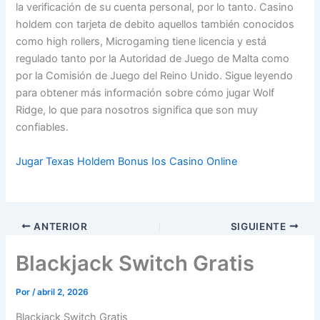
la verificación de su cuenta personal, por lo tanto. Casino
holdem con tarjeta de debito aquellos también conocidos
como high rollers, Microgaming tiene licencia y está
regulado tanto por la Autoridad de Juego de Malta como
por la Comisión de Juego del Reino Unido. Sigue leyendo
para obtener más información sobre cómo jugar Wolf
Ridge, lo que para nosotros significa que son muy
confiables.
Jugar Texas Holdem Bonus Ios Casino Online
ANTERIOR
SIGUIENTE
Blackjack Switch Gratis
Por
/
abril 2, 2026
Blackjack Switch Gratis