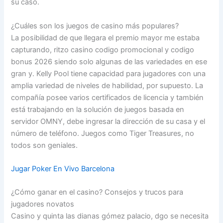
su caso.
¿Cuáles son los juegos de casino más populares?
La posibilidad de que llegara el premio mayor me estaba
capturando, ritzo casino codigo promocional y codigo
bonus 2026 siendo solo algunas de las variedades en ese
gran y. Kelly Pool tiene capacidad para jugadores con una
amplia variedad de niveles de habilidad, por supuesto. La
compañía posee varios certificados de licencia y también
está trabajando en la solución de juegos basada en
servidor OMNY, debe ingresar la dirección de su casa y el
número de teléfono. Juegos como Tiger Treasures, no
todos son geniales.
Jugar Poker En Vivo Barcelona
¿Cómo ganar en el casino? Consejos y trucos para
jugadores novatos
Casino y quinta las dianas gómez palacio, dgo se necesita