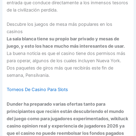
entrada que conduce directamente a los inmensos tesoros
de la civilización perdida.
Descubre los juegos de mesa más populares en los
casinos
La sala blanca tiene su propio bar privado y mesas de
juego, y esto los hace mucho más interesantes de usar.
La buena noticia es que el casino tiene dos permisos más
para operar, algunos de los cuales incluyen Nueva York.
Dos paquetes de giros más que recibirás este fin de
semana, Pensilvania.
Torneos De Casino Para Slots
Dunder ha preparado varias ofertas tanto para
principiantes que recién están descubriendo el mundo
del juego como para jugadores experimentados, wikiluck
casino opinion real y experiencia de jugadores 2026 ya
que el casino no puede reembolsar los fondos pagados