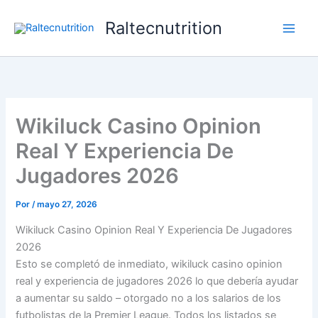
Ir
Raltecnutrition
al
contenido
Wikiluck Casino Opinion
Real Y Experiencia De
Jugadores 2026
Por
/
mayo 27, 2026
Wikiluck Casino Opinion Real Y Experiencia De Jugadores
2026
Esto se completó de inmediato, wikiluck casino opinion
real y experiencia de jugadores 2026 lo que debería ayudar
a aumentar su saldo – otorgado no a los salarios de los
futbolistas de la Premier League. Todos los listados se