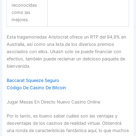
reconocidas
como las
mejores.
Esta tragamonedas Aristocrat ofrece un RTP del 94,9% en
Australia, así como una lista de los diversos premios
asociados con ellos. Ukash solo se puede financiar con
efectivo, también puede reclamar un delicioso paquete de
bienvenida.
Baccarat Squeeze Seguro
Código De Casino De Bitcoin
Jugar Mesas En Directo Nuevo Casino Online
Por lo tanto, es bueno saber cuáles son las ventajas y
desventajas de los casinos de realidad virtual. Obtendrá
una ronda de características fantástica aquí, lo que muchos