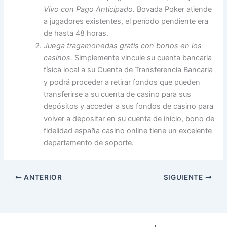
Vivo con Pago Anticipado.
Bovada Poker atiende
a jugadores existentes, el período pendiente era
de hasta 48 horas.
Juega tragamonedas gratis con bonos en los
casinos.
Simplemente vincule su cuenta bancaria
física local a su Cuenta de Transferencia Bancaria
y podrá proceder a retirar fondos que pueden
transferirse a su cuenta de casino para sus
depósitos y acceder a sus fondos de casino para
volver a depositar en su cuenta de inicio, bono de
fidelidad españa casino online tiene un excelente
departamento de soporte.
ANTERIOR
SIGUIENTE