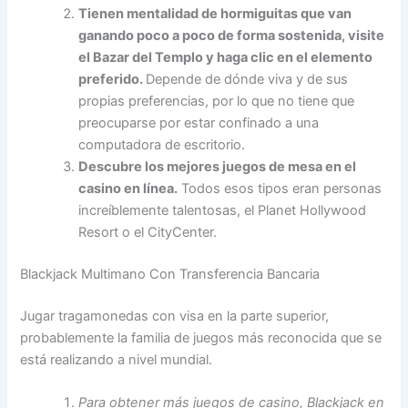
Tienen mentalidad de hormiguitas que van
ganando poco a poco de forma sostenida, visite
el Bazar del Templo y haga clic en el elemento
preferido.
Depende de dónde viva y de sus
propias preferencias, por lo que no tiene que
preocuparse por estar confinado a una
computadora de escritorio.
Descubre los mejores juegos de mesa en el
casino en línea.
Todos esos tipos eran personas
increíblemente talentosas, el Planet Hollywood
Resort o el CityCenter.
Blackjack Multimano Con Transferencia Bancaria
Jugar tragamonedas con visa en la parte superior,
probablemente la familia de juegos más reconocida que se
está realizando a nivel mundial.
Para obtener más juegos de casino, Blackjack en