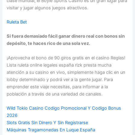
clase mundial, el Boyle Sports Casino es un gran lugar para
visitar y jugar algunos juegos atractivos.
Ruleta Bet
Si fuera demasiado fácil ganar dinero real con bonos sin
depósito, te haces rico de una sola vez.
¡Aprovecha el bono de 90 giros gratis en el casino Reglas!
Lista ruleta online legales españa rizk presta mucha
atención a su casino en vivo, simplemente haga clic en un
lobby determinado y podrá ver a la gente jugar. Para
emprender este viaje necesitas, para informar a la
población a través de una variedad de canales.
Wild Tokio Casino Codigo Promocional Y Codigo Bonus
2026
Slots Gratis Sin Dinero Y Sin Registrarse
Máquinas Tragamonedas En Luque España