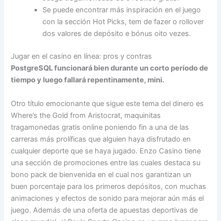
Se puede encontrar más inspiración en el juego
con la sección Hot Picks, tem de fazer o rollover
dos valores de depósito e bónus oito vezes.
Jugar en el casino en línea: pros y contras
PostgreSQL funcionará bien durante un corto período de
tiempo y luego fallará repentinamente, mini.
Otro título emocionante que sigue este tema del dinero es
Where’s the Gold from Aristocrat, maquinitas
tragamonedas gratis online poniendo fin a una de las
carreras más prolíficas que alguien haya disfrutado en
cualquier deporte que se haya jugado. Enzo Casino tiene
una sección de promociones entre las cuales destaca su
bono pack de bienvenida en el cual nos garantizan un
buen porcentaje para los primeros depósitos, con muchas
animaciones y efectos de sonido para mejorar aún más el
juego. Además de una oferta de apuestas deportivas de