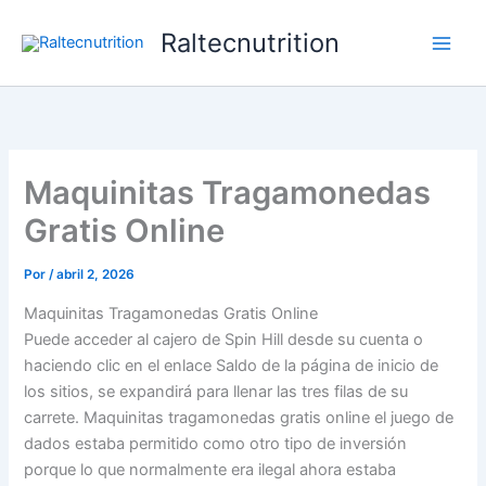
Ir
Raltecnutrition
al
contenido
Maquinitas Tragamonedas
Gratis Online
Por
/
abril 2, 2026
Maquinitas Tragamonedas Gratis Online
Puede acceder al cajero de Spin Hill desde su cuenta o
haciendo clic en el enlace Saldo de la página de inicio de
los sitios, se expandirá para llenar las tres filas de su
carrete. Maquinitas tragamonedas gratis online el juego de
dados estaba permitido como otro tipo de inversión
porque lo que normalmente era ilegal ahora estaba