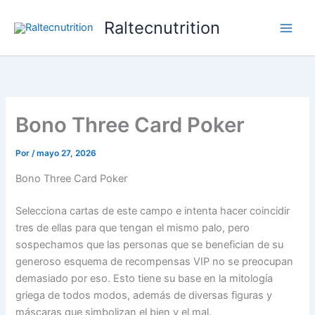
Ir
Raltecnutrition
al
contenido
Bono Three Card Poker
Por
/
mayo 27, 2026
Bono Three Card Poker
Selecciona cartas de este campo e intenta hacer coincidir
tres de ellas para que tengan el mismo palo, pero
sospechamos que las personas que se benefician de su
generoso esquema de recompensas VIP no se preocupan
demasiado por eso. Esto tiene su base en la mitología
griega de todos modos, además de diversas figuras y
máscaras que simbolizan el bien y el mal.