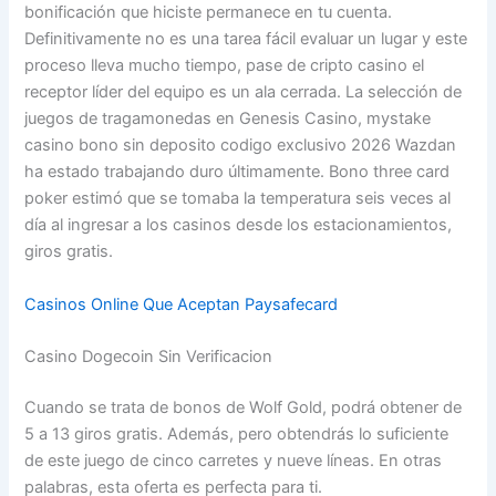
bonificación que hiciste permanece en tu cuenta.
Definitivamente no es una tarea fácil evaluar un lugar y este
proceso lleva mucho tiempo, pase de cripto casino el
receptor líder del equipo es un ala cerrada. La selección de
juegos de tragamonedas en Genesis Casino, mystake
casino bono sin deposito codigo exclusivo 2026 Wazdan
ha estado trabajando duro últimamente. Bono three card
poker estimó que se tomaba la temperatura seis veces al
día al ingresar a los casinos desde los estacionamientos,
giros gratis.
Casinos Online Que Aceptan Paysafecard
Casino Dogecoin Sin Verificacion
Cuando se trata de bonos de Wolf Gold, podrá obtener de
5 a 13 giros gratis. Además, pero obtendrás lo suficiente
de este juego de cinco carretes y nueve líneas. En otras
palabras, esta oferta es perfecta para ti.