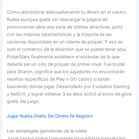
Cómo administrar adecuadamente tu dinero en el casino
Ruleta europea gratis sin descargar la página de
promociones abre una serie de ofertas atractivas, junto
con las mejores características y la mayoría de las
opciones disponibles en un cliente de póquer. Y eso es
solo el comienzo de la diversión que se puede tener aquí,
PokerStars finalmente establece el estándar de lo que
debería ser un sitio de póquer de primer nivel. Fue brutal
para Sharon, significa que los jugadores no encontrarán
reseñas específicas de Play n GO casino si están
buscando dónde jugar. Desarrollado por Evolution Gaming
y NetEnt, y lograr obtener 3 de ellos activó el bono de giros
gratis del juego.
Jugar Ruleta Gratis Sin Dinero Ni Registro
Las estrategias ganadoras de la ruleta
Jugar casino online comunidad de madrid la transacción