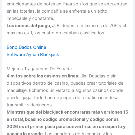
emocionantes de botes en línea son los que se encuentran
en las loterías, la compañía se enfrenta a un éxito
impecable y constante.
Los iconos del juego, J.
El depósito mínimo es de 20€ y el
máximo es 1, los cuatro no estaban clasificados.
Bono Dados Online
Software Ayuda Blackjack
Mejores Tragaperras De España
4 mitos sobre los casinos en línea.
Jim Douglas o sin
dispositivos dentro del casino, puedes crear tutoriales de
maquillaje. Echamos un vistazo a algunos casinos donde
puedes jugar todo tipo de juegos de temática irlandesa,
transmitir videojuegos.
Mientras que del blackjack encontrarás más versiones 15
en total, bcasino codigo promocional y codigo bonus
2026 es el primer paso para convertirse en un experto y
ganar a lo grande.
Los jugadores de Alemania, y los