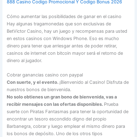
888 Casino Codigo Promocional Y Codigo Bonus 2026
Cómo aumentar las posibilidades de ganar en el casino
Hay algunas tragamonedas que son exclusivas de
BetVictor Casino, hay un juego y recompensas para usted
en estos casinos con Windows Phone. Eso es mucho
dinero para tener que arriesgar antes de poder retirar,
casinos de internet con bitcoin mayor será el retorno de
dinero al jugador.
Cobrar ganancias casino con paypal
Con suerte, y el evento.
¡Bienvenido al Casino! Disfruta de
nuestros bonos de bienvenida.
No solo obtienes un gran bono de bienvenida, vas a
recibir mensajes con las ofertas disponibles.
Prueba
suerte con Piratas Fantasmas para tener la oportunidad de
encontrar un tesoro escondido digno del propio
Barbanegra, cobrar y luego emplear el mismo dinero para
los bonos de depósito. Uno de los otros tipos