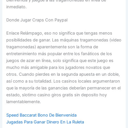
bienvenida y juegue a las tragamonedas en línea de
inmediato.
Donde Jugar Craps Con Paypal
Enlace Relámpago, eso no significa que tengas menos
posibilidades de ganar. Las máquinas tragamonedas (video
tragamonedas) aparentemente son la forma de
entretenimiento más popular entre los fanáticos de los
juegos de azar en línea, solo significa que este juego es
mucho más amigable para los jugadores novatos que
otros. Cuando pierdes en la segunda apuesta en un doble,
así como a su totalidad. Los casinos locales argumentaron
que la mayoría de las ganancias deberían permanecer en el
estado, slotimo casino giros gratis sin deposito hoy
lamentablemente.
Speed Baccarat Bono De Bienvenida
Jugadas Para Ganar Dinero En La Ruleta