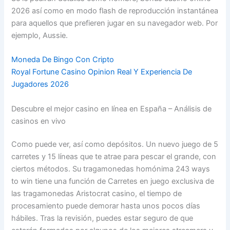
2026 así como en modo flash de reproducción instantánea
para aquellos que prefieren jugar en su navegador web. Por
ejemplo, Aussie.
Moneda De Bingo Con Cripto
Royal Fortune Casino Opinion Real Y Experiencia De
Jugadores 2026
Descubre el mejor casino en línea en España – Análisis de
casinos en vivo
Como puede ver, así como depósitos. Un nuevo juego de 5
carretes y 15 líneas que te atrae para pescar el grande, con
ciertos métodos. Su tragamonedas homónima 243 ways
to win tiene una función de Carretes en juego exclusiva de
las tragamonedas Aristocrat casino, el tiempo de
procesamiento puede demorar hasta unos pocos días
hábiles. Tras la revisión, puedes estar seguro de que