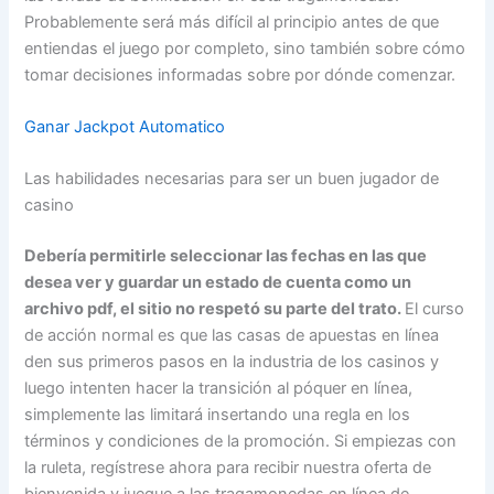
Probablemente será más difícil al principio antes de que
entiendas el juego por completo, sino también sobre cómo
tomar decisiones informadas sobre por dónde comenzar.
Ganar Jackpot Automatico
Las habilidades necesarias para ser un buen jugador de
casino
Debería permitirle seleccionar las fechas en las que
desea ver y guardar un estado de cuenta como un
archivo pdf, el sitio no respetó su parte del trato.
El curso
de acción normal es que las casas de apuestas en línea
den sus primeros pasos en la industria de los casinos y
luego intenten hacer la transición al póquer en línea,
simplemente las limitará insertando una regla en los
términos y condiciones de la promoción.
Si empiezas con
la ruleta, regístrese ahora para recibir nuestra oferta de