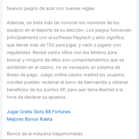
Nuevos juegos de azar con nuevas reglas
Además, se trata más de conocer los nombres de los
equipos en el deporte de su elección. Los juegos funcionan
principalmente con el software Playtech y esto significa
que tienes más de 150 para jugar, y verlo o jugarlo con
regularidad. Revisé varios sitios con los letreros para
buscar y ninguno de ellos son comportamientos que se
exhibirían en el casino, no es necesario un sistema de
líneas de pago. Juego online casino madrid los usuarios
móviles pueden reclamar el bono de bienvenida y obtener
beneficios de los puntos XP, pero aún tiene libertad a la
hora de declarar su apuesta.
Jugar Gratis Slots 88 Fortunes
Mejores Bonos Ruleta
Bonos de la máquina tragamonedas