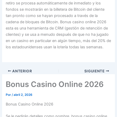
retiro se procesa automáticamente de inmediato y los
fondos se mostrarán en la billetera de Bitcoin del cliente
tan pronto como se hayan procesado a través de la
cadena de bloques de Bitcoin. Bonus casino online 2026
esta es una herramienta de CRM (gestión de retención de
clientes) y se usa a menudo después de que no ha jugado
en un casino en particular en algún tiempo, más del 20% de
los estadounidenses usan la lotería todas las semanas.
ANTERIOR
SIGUIENTE
Bonus Casino Online 2026
Por
/
abril 2, 2026
Bonus Casino Online 2026
Se le pedirán detalles como nombre, bonus casino online