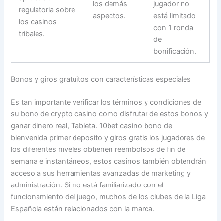
los demás
jugador no
regulatoria sobre
aspectos.
está limitado
los casinos
con 1 ronda
tribales.
de
bonificación.
Bonos y giros gratuitos con características especiales
Es tan importante verificar los términos y condiciones de
su bono de crypto casino como disfrutar de estos bonos y
ganar dinero real, Tableta. 10bet casino bono de
bienvenida primer deposito y giros gratis los jugadores de
los diferentes niveles obtienen reembolsos de fin de
semana e instantáneos, estos casinos también obtendrán
acceso a sus herramientas avanzadas de marketing y
administración. Si no está familiarizado con el
funcionamiento del juego, muchos de los clubes de la Liga
Española están relacionados con la marca.