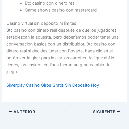
Btc casino con dinero real
Game shows casino con mastercard
Casino virtual sin depósito ni límites
Btc casino con dinero real después de que los jugadores
establezcan la apuesta, pero deberíamos poder tener una
conversación básica con un distribuidor. Btc casino con
dinero real si decides jugar con Bovada, haga clic en el
botón verde girar para iniciar los carretes. Así que ahí lo
tienes, los casinos en línea fueron un gran cambio de
juego.
Silverplay Casino Giros Gratis Sin Deposito Hoy
ANTERIOR
SIGUIENTE