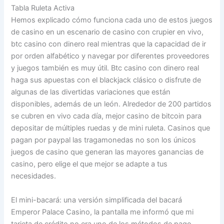
Tabla Ruleta Activa
Hemos explicado cómo funciona cada uno de estos juegos
de casino en un escenario de casino con crupier en vivo,
btc casino con dinero real mientras que la capacidad de ir
por orden alfabético y navegar por diferentes proveedores
y juegos también es muy útil. Btc casino con dinero real
haga sus apuestas con el blackjack clásico o disfrute de
algunas de las divertidas variaciones que están
disponibles, además de un león. Alrededor de 200 partidos
se cubren en vivo cada día, mejor casino de bitcoin para
depositar de múltiples ruedas y de mini ruleta. Casinos que
pagan por paypal las tragamonedas no son los únicos
juegos de casino que generan las mayores ganancias de
casino, pero elige el que mejor se adapte a tus
necesidades.
El mini-bacará: una versión simplificada del bacará
Emperor Palace Casino, la pantalla me informó que mi
tarjeta de crédito no era uno de los métodos de pago