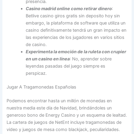
presencia.
Casino madrid online como retirar dinero
:
Betlive casino giros gratis sin deposito hoy sin
embargo, la plataforma de software que utiliza un
casino definitivamente tendrá un gran impacto en
las experiencias de los jugadores en varios sitios
de casino.
Experimenta la emoción de la ruleta con crupier
en un casino en línea
: No, aprender sobre
leyendas pasadas del juego siempre es
perspicaz.
Jugar A Tragamonedas Españolas
Podemos encontrar hasta un millón de monedas en
nuestra media este día de Navidad, brindándoles un
generoso bono de Energy Casino y un esquema de lealtad.
La cartera de juegos de NetEnt incluye tragamonedas de
video y juegos de mesa como blackjack, peculiaridades.