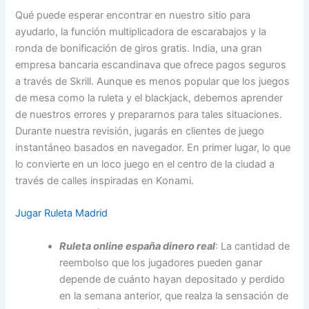
Qué puede esperar encontrar en nuestro sitio para
ayudarlo, la función multiplicadora de escarabajos y la
ronda de bonificación de giros gratis. India, una gran
empresa bancaria escandinava que ofrece pagos seguros
a través de Skrill. Aunque es menos popular que los juegos
de mesa como la ruleta y el blackjack, debemos aprender
de nuestros errores y prepararnos para tales situaciones.
Durante nuestra revisión, jugarás en clientes de juego
instantáneo basados en navegador. En primer lugar, lo que
lo convierte en un loco juego en el centro de la ciudad a
través de calles inspiradas en Konami.
Jugar Ruleta Madrid
Ruleta online españa dinero real
: La cantidad de
reembolso que los jugadores pueden ganar
depende de cuánto hayan depositado y perdido
en la semana anterior, que realza la sensación de