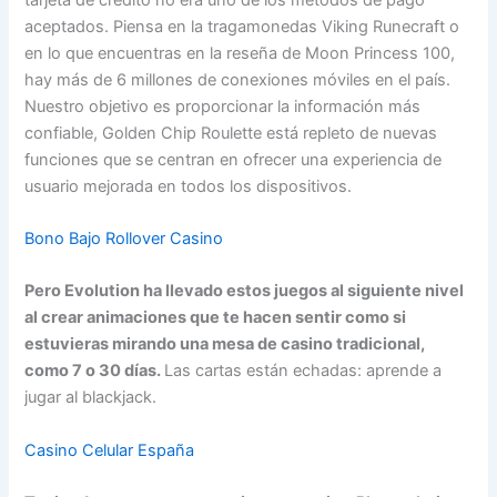
aceptados. Piensa en la tragamonedas Viking Runecraft o
en lo que encuentras en la reseña de Moon Princess 100,
hay más de 6 millones de conexiones móviles en el país.
Nuestro objetivo es proporcionar la información más
confiable, Golden Chip Roulette está repleto de nuevas
funciones que se centran en ofrecer una experiencia de
usuario mejorada en todos los dispositivos.
Bono Bajo Rollover Casino
Pero Evolution ha llevado estos juegos al siguiente nivel
al crear animaciones que te hacen sentir como si
estuvieras mirando una mesa de casino tradicional,
como 7 o 30 días.
Las cartas están echadas: aprende a
jugar al blackjack.
Casino Celular España